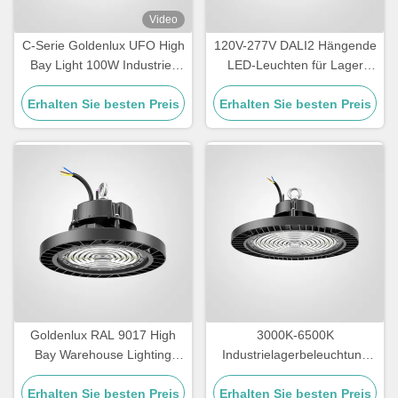
Video
C-Serie Goldenlux UFO High
120V-277V DALI2 Hängende
Bay Light 100W Industrie-
LED-Leuchten für Lager
High Bay Led-Leuchten
IP65 Wasserdicht
Erhalten Sie besten Preis
Erhalten Sie besten Preis
Goldenlux RAL 9017 High
3000K-6500K
Bay Warehouse Lighting
Industrielagerbeleuchtung
SMD2835 Industrielle High
IK09 Beurteilung LED
Erhalten Sie besten Preis
Bay Leuchten
Erhalten Sie besten Preis
Hochbuchtenbeleuchtung