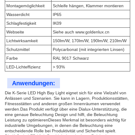
Montagemöglichkeit
Schleife hängen, Klammer montieren
Wasserdicht
IP65
Schlagfestigkeit
IK09
Webseite
Siehe auch www.goldenlux.cn
Lichtwirksamkeit
150lm/W, 170lm/W, 190lm/W, 210lm/W
Schutzmittel
Polycarbonat (mit integrierten Linsen)
Farbe
RAL 9017 Schwarz
LED-Lichteffizienz
> 93%
Anwendungen:
Die K-Serie LED High Bay Light eignet sich für eine Vielzahl von
Anlässen und Szenarien. Sie kann in Lagern, Produktionsstätten,
Fitnessstätten und anderen großen Innenräumen verwendet
werden.Das Produkt verfügt über eine Dialux-Unterstützung, die
eine genaue Beleuchtung Design und hilft, die Beleuchtung
Leistung zu optimierenDieses Merkmal ist besonders wichtig für
industrielle Umgebungen, in denen die Beleuchtung eine
entscheidende Rolle bei Produktivität und Sicherheit spielt.