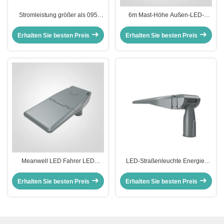
Stromleistung größer als 095
6m Mast-Höhe Außen-LED-
Energie Straßenleuchte mit LED-
Straßenlaterne mit 150LPW
Modul Straßenleuchte zur
Effizienz, perfekt für gewerbliche
Erhalten Sie besten Preis
Erhalten Sie besten Preis
Optimierung des
und kommunale
Energieverbrauchs und der
Beleuchtungsprojekte
Beleuchtung
Meanwell LED Fahrer LED
LED-Straßenleuchte Energie-
Straßenleuchte mit SMD5050
Straßenleuchte mit IP65-
LEDs Lichtquelle und Stromfaktor
Schutzklasse für langlebige und
Erhalten Sie besten Preis
Erhalten Sie besten Preis
PF0 9 geeignet für die
leistungsstarke
Stadtstraßenbeleuchtung
Außenbeleuchtung