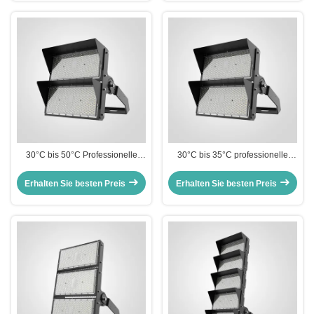
30°C bis 50°C Professionelle
30°C bis 35°C professionelle
Sportplatzbeleuchtung CE-
Sportplatzbeleuchtung mit
zertifiziert für große Sportstätten
SMD3030 5050 LED-Typ für
Erhalten Sie besten Preis
Erhalten Sie besten Preis
und Außenanlagen
langlebige Stadionbeleuchtung