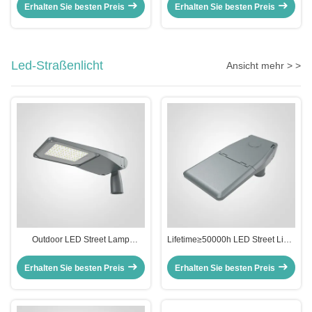
und L470*B470*H150mm
Parkplatz Garage Canopy Licht
Erhalten Sie besten Preis
Erhalten Sie besten Preis
Abmessungen für
und 2 Module
Parkhausbeleuchtung
Led-Straßenlicht
Ansicht mehr > >
Outdoor LED Street Lamp
Lifetime≥50000h LED Street Light
Featuring Support Dimmer Ideal
60W Support Dimmer Long
for Street Road Lighting and
Lasting Outdoor Lighting Ideal for
Erhalten Sie besten Preis
Erhalten Sie besten Preis
Commercial Outdoor Spaces
City Streets and Public Areas