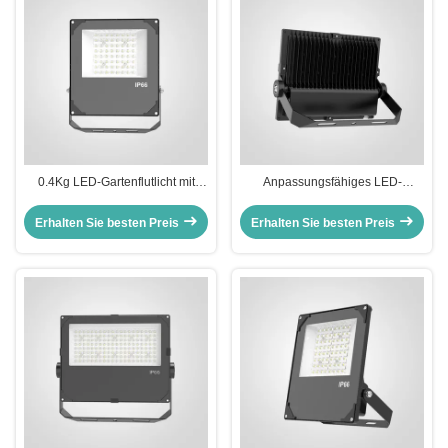
0.4Kg LED-Gartenflutlicht mit
Anpassungsfähiges LED-
einer Lichteffizienz von mehr als
Floodlicht mit SMD-LED-
110lmW
Lichtquelle und
Erhalten Sie besten Preis
Erhalten Sie besten Preis
Lichtwirkungsgrad 100110LMW
geeignet für kommerzielle
Anwendungen