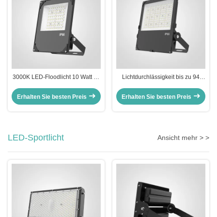
3000K LED-Floodlicht 10 Watt 20
Lichtdurchlässigkeit bis zu 94
Watt 30 Watt 50 Watt 100 Watt
Prozent Weiß LED Außenleuchte
150 Watt 200 Watt 300 Watt für
Ideal für Außenbereich
Erhalten Sie besten Preis
Erhalten Sie besten Preis
Lagerhallen Werkstätten Fabriken
Beleuchtung Parkplatz und
Gebäudefassaden
LED-Sportlicht
Ansicht mehr > >