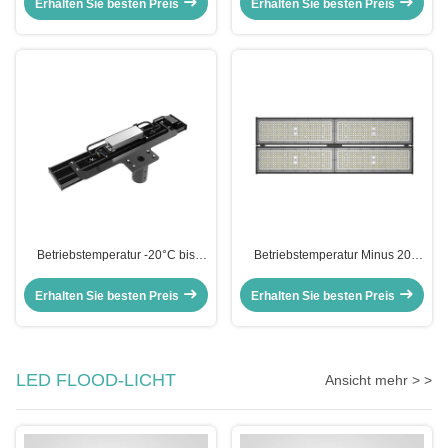
Erhalten Sie besten Preis
Erhalten Sie besten Preis
Lagerflügel und -böden
Werkstatt- und
Gewerberaumbeleuchtung
Betriebstemperatur -20°C bis
Betriebstemperatur Minus 20
45°C Lineare High Bay
Grad Celsius bis 45 Grad Celsius
Beleuchtungslösung für Industrie-
Lineare LED-Hochbucht mit
Erhalten Sie besten Preis
Erhalten Sie besten Preis
und Gewerbeanwendungen
Lifud-LED-Treiber ideal für
Turnhallen und Lagerhallen
LED FLOOD-LICHT
Ansicht mehr > >