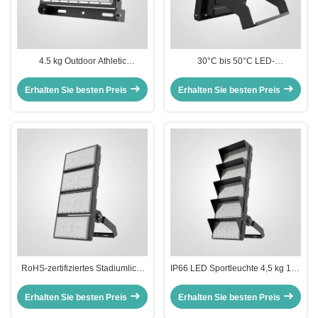
4.5 kg Outdoor Athletic
30°C bis 50°C LED-
Performance Light CE-zertifizierte
Sportbeleuchtung,
dauerhafte Beleuchtungslösung
elektrostatische
Erhalten Sie besten Preis
Erhalten Sie besten Preis
für Sportanlagen und
Polyesterpulverbeschichtung,
Trainingsfelder
robustes Gehäuse, 4,5 kg
Gewicht, für
Sportplatzbeleuchtung konzipiert
RoHS-zertifiziertes Stadiumlicht
IP66 LED Sportleuchte 4,5 kg 150
mit hoher Intensität, das
Lm/W Effizienz Langlebige
Betriebsfeuchtigkeit von 10% bis
Außenbeleuchtung für Stadien,
Erhalten Sie besten Preis
Erhalten Sie besten Preis
90% RH aushält
Sportplätze und Sportanlagen