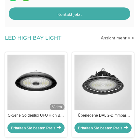
Kontakt jetzt
LED HIGH BAY LICHT
Ansicht mehr > >
Video
C-Serie Goldenlux UFO High Bay
Überlegene DALI2-Dimmbare
Light 100W Industrie-High Bay
Hochlagerbeleuchtung für Lager
Led-Leuchten
Erhalten Sie besten Preis
Erhalten Sie besten Preis