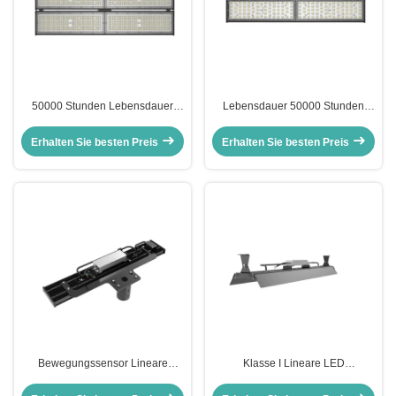
50000 Stunden Lebensdauer
Lebensdauer 50000 Stunden
Linear High Bay LED-Licht Hoher
Linear High Bay LED-Licht
Leuchtstrom über 15 geeignet für
Klasse II EU Elektro-Klasse
Erhalten Sie besten Preis
Erhalten Sie besten Preis
kommerzielle
Perfekt für Lager und große
Beleuchtungsanwendungen
Innenräume
Bewegungssensor Lineare
Klasse I Lineare LED
Hochbuchtenleuchte mit 90° oder
Hallenleuchte Pendelmontage
120° Lichtstrahl geeignet für
Deckenmontage Ideal für