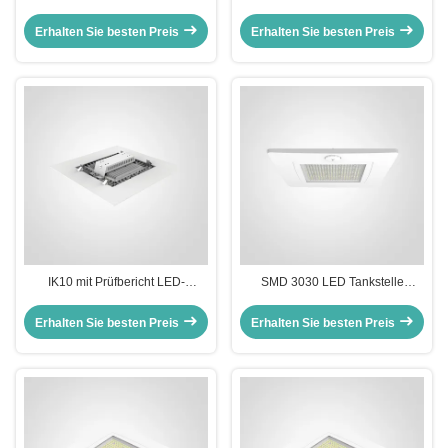
MEANWELL Fahrer LED
LED Canopy Light 90 Watt Watt
Tankstelle Baldachin
Die Casting Aluminium Gehäuse
Erhalten Sie besten Preis
Erhalten Sie besten Preis
Beleuchtung und langlebige
für Außenwerbebeleuchtung
Außenbeleuchtung Lösung
entwickelt
IK10 mit Prüfbericht LED-
SMD 3030 LED Tankstelle
Bedeckungslicht
Dachdecke Licht mit robusten
Energiesparendes, langlebiges
Druckguss Aluminium Gehäuse
Erhalten Sie besten Preis
Erhalten Sie besten Preis
Design geeignet für Parkplatz,
Langlebige Energie
Garage und Tankstelle
Außenbeleuchtung