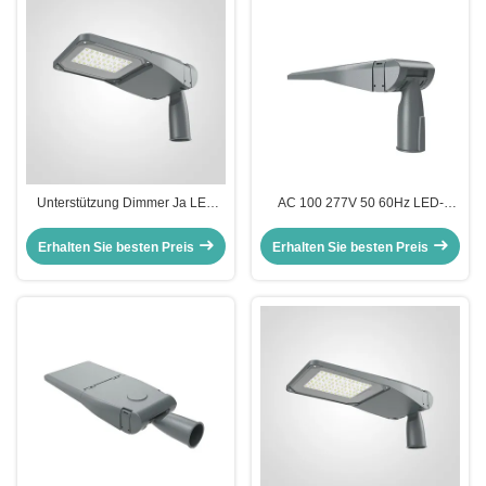
Unterstützung Dimmer Ja LED
AC 100 277V 50 60Hz LED-
Straßenbeleuchtungssystem 50w
Straßenlicht 50w LED-
Led Street Light Straßenleuchte
Straßenlicht 150LPW Effizienz
Erhalten Sie besten Preis
Erhalten Sie besten Preis
mit einfacher Installation und
perfekt für die
Wartung
Stadtstraßenbeleuchtung