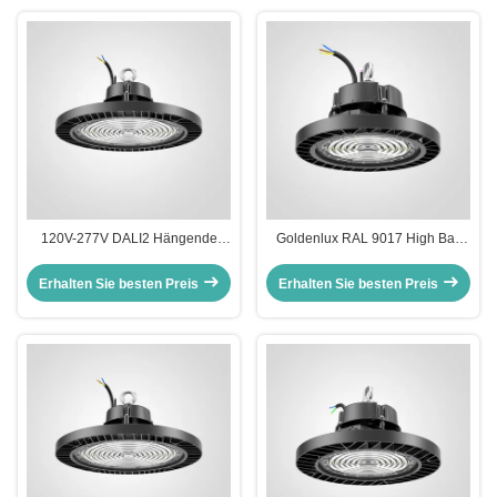
120V-277V DALI2 Hängende
Goldenlux RAL 9017 High Bay
LED-Leuchten für Lager IP65
Warehouse Lighting SMD2835
Wasserdicht
Industrielle High Bay Leuchten
Erhalten Sie besten Preis
Erhalten Sie besten Preis