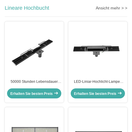
Lineare Hochbucht
Ansicht mehr > >
50000 Stunden Lebensdauer
LED-Liniar-Hochlicht-Lampen
Lineare LED High Bay Light in
Dimmbar Optional geeignet für
100W 120W 150W 200W 240W
Lager-Industrieanlagen und
Erhalten Sie besten Preis
Erhalten Sie besten Preis
und 300W Leistungsoptionen für
kommerzielle
industrielle Beleuchtung
Beleuchtungsprojekte