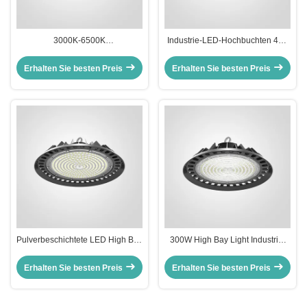
3000K-6500K
Industrie-LED-Hochbuchten 400
Industrielagerbeleuchtung IK09
W Lagerlicht
Beurteilung LED
Erhalten Sie besten Preis
Erhalten Sie besten Preis
Hochbuchtenbeleuchtung
Pulverbeschichtete LED High Bay
300W High Bay Light Industrie-
Light IP65 wasserdichte High Bay
LED-Lampen für Lagerhäuser
Lichter für Lager
Erhalten Sie besten Preis
Erhalten Sie besten Preis