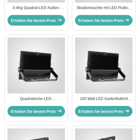
0.4Kg Quadrat-LED-Außen-
Straßenleuchte mit LED-Flutlicht
Flutlicht-Schwerlast-
Hohe Lichtwirksamkeit über
Außenbeleuchtung für
110lmW Temperatur Toleranz von
Erhalten Sie besten Preis
Erhalten Sie besten Preis
Sicherheitsbeleuchtung und
minus 20°C bis 45°C
Außenveranstaltungsorte
Beleuchtung für Straßen und
Außenbereiche
Quadratische LED-
100 Watt LED Gartenflutlicht
Fludscheinung für den
Außenwasserdicht
Außenbereich Temperaturbereich
Landschaftsbeleuchtung
Erhalten Sie besten Preis
Erhalten Sie besten Preis
-20 °C bis 45 °C
Energieeinsparung Langlebig
Leistungsfähigkeit und
IP65
Weitflächenbeleuchtung