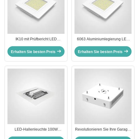
IK10 mit Prüfbericht LED
6063 Aluminiumlegierung LED
Parkplatz Garage Canopy Light
Tankstellen-Vordachleuchte
Integrierte SMD 3030 LED Chip
100W für Tankstellen-
Erhalten Sie besten Preis
Erhalten Sie besten Preis
Witterungsbeständige
Beleuchtungslösung
Beleuchtung für Parkplätze
LED-Hallenleuchte 100W
Revolutionieren Sie Ihre Garage-
Leistung CREE XTE LED-Quelle
Beleuchtung mit CREE XTE LED