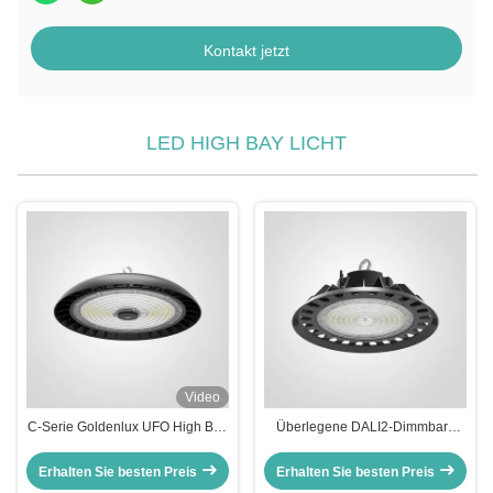
Kontakt jetzt
LED HIGH BAY LICHT
Video
C-Serie Goldenlux UFO High Bay
Überlegene DALI2-Dimmbare
Light 100W Industrie-High Bay
Hochlagerbeleuchtung für Lager
Led-Leuchten
Erhalten Sie besten Preis
Erhalten Sie besten Preis