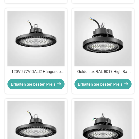
120V-277V DALI2 Hängende
Goldenlux RAL 9017 High Bay
LED-Leuchten für Lager IP65
Warehouse Lighting SMD2835
Wasserdicht
Industrielle High Bay Leuchten
Erhalten Sie besten Preis
Erhalten Sie besten Preis