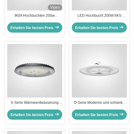
Video
IK09 Hochbuchten 200w
LED Hochbucht 200W 6KV
170lm/W LED Hochbuchten
Überspannungsschutz DALI2
LED Hochbuchtleuchten
Erhalten Sie besten Preis
Erhalten Sie besten Preis
X-Serie Wärmeentwässerung
O-Serie Moderne und schlanke
Industrielle Hochbucht
LED High Bay Light
Energieeinsparung 120W
Lebensmittelqualität Runde LED
Erhalten Sie besten Preis
Erhalten Sie besten Preis
Hochbucht LED-Beleuchtung
High Bay Lichter