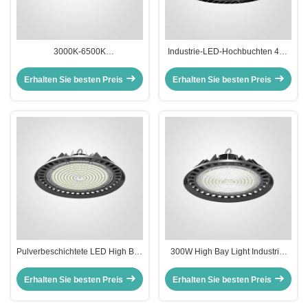
3000K-6500K
Industrie-LED-Hochbuchten 400
Industrielagerbeleuchtung IK09
W Lagerlicht
Beurteilung LED
Erhalten Sie besten Preis
Erhalten Sie besten Preis
Hochbuchtenbeleuchtung
Pulverbeschichtete LED High Bay
300W High Bay Light Industrie-
Light IP65 wasserdichte High Bay
LED-Lampen für Lagerhäuser
Lichter für Lager
Erhalten Sie besten Preis
Erhalten Sie besten Preis