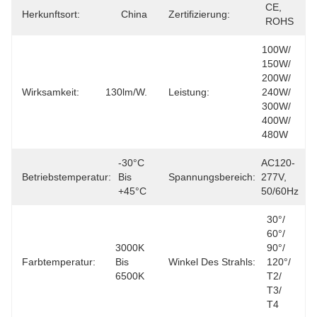
CE, 
Herkunftsort:
China
Zertifizierung:
ROHS
100W/ 
150W/ 
200W/ 
Wirksamkeit:
130lm/W.
Leistung:
240W/ 
300W/ 
400W/ 
480W
-30°C 
AC120-
Betriebstemperatur:
Bis 
Spannungsbereich:
277V, 
+45°C
50/60Hz
30°/ 
60°/ 
3000K 
90°/ 
Farbtemperatur:
Bis 
Winkel Des Strahls:
120°/ 
6500K
T2/ 
T3/ 
T4