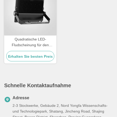
Quadratische LED-
Fludscheinung für den
Außenbereich
Erhalten Sie besten Preis
Temperaturbereich -20 °C
bis 45 °C Leistungsfähigkeit
und Weitflächenbeleuchtung
Schnelle Kontaktaufnahme
Adresse
2-3 Stockwerke, Gebäude 2, Nord Yongfa Wissenschafts-
und Technologiepark, Shatang, Jincheng Road, Shajing