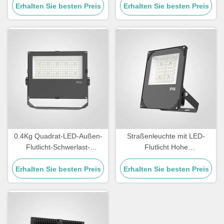
Erhalten Sie besten Preis
Erhalten Sie besten Preis
Lichtwirkungsgrad
100110LMW geeignet für
kommerzielle Anwendungen
0.4Kg Quadrat-LED-Außen-
Straßenleuchte mit LED-
Flutlicht-Schwerlast-
Flutlicht Hohe
Außenbeleuchtung für
Lichtwirksamkeit über
Sicherheitsbeleuchtung und
Erhalten Sie besten Preis
Erhalten Sie besten Preis
110lmW Temperatur
Außenveranstaltungsorte
Toleranz von minus 20°C bis
45°C Beleuchtung für
Straßen und Außenbereiche