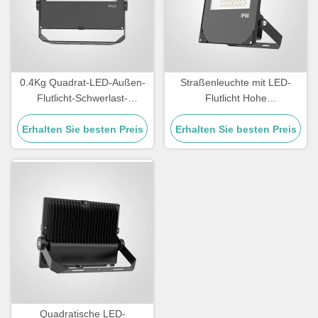
0.4Kg Quadrat-LED-Außen-
Straßenleuchte mit LED-
Flutlicht-Schwerlast-
Flutlicht Hohe
Außenbeleuchtung für
Lichtwirksamkeit über
Sicherheitsbeleuchtung und
Erhalten Sie besten Preis
Erhalten Sie besten Preis
110lmW Temperatur
Außenveranstaltungsorte
Toleranz von minus 20°C bis
45°C Beleuchtung für
Straßen und Außenbereiche
Quadratische LED-