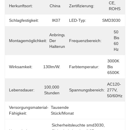
CE, 
Herkunftsort:
China
Zertifizierung:
ROHS
Schlagfestigkeit:
IK07
LED-Typ:
SMD3030
50 
Anbringung 
Bis 
Montagemöglichkeit:
Der 
Frequenzbereich:
60 
Halterung
Hz
3000K 
Wirksamkeit:
130lm/W.
Farbtemperatur:
Bis 
6500K
AC120-
100,000 
Lebensdauer:
Spannungsbereich:
277V, 
Stunden
50/60Hz
Versorgungsmaterial-
Tausende 
Fähigkeit:
Stück/Monat
Sicherheitsleuchte smd3030
, 