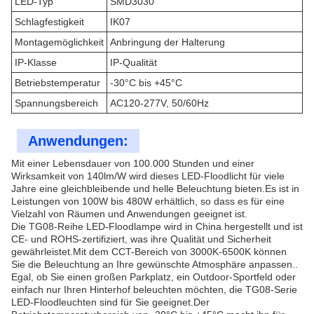
LED-Typ
SMD3030
Schlagfestigkeit
IK07
Montagemöglichkeit
Anbringung der Halterung
IP-Klasse
IP-Qualität
Betriebstemperatur
-30°C bis +45°C
Spannungsbereich
AC120-277V, 50/60Hz
Anwendungen:
Mit einer Lebensdauer von 100.000 Stunden und einer
Wirksamkeit von 140lm/W wird dieses LED-Floodlicht für viele
Jahre eine gleichbleibende und helle Beleuchtung bieten.Es ist in
Leistungen von 100W bis 480W erhältlich, so dass es für eine
Vielzahl von Räumen und Anwendungen geeignet ist.
Die TG08-Reihe LED-Floodlampe wird in China hergestellt und ist
CE- und ROHS-zertifiziert, was ihre Qualität und Sicherheit
gewährleistet.Mit dem CCT-Bereich von 3000K-6500K können
Sie die Beleuchtung an Ihre gewünschte Atmosphäre anpassen..
Egal, ob Sie einen großen Parkplatz, ein Outdoor-Sportfeld oder
einfach nur Ihren Hinterhof beleuchten möchten, die TG08-Serie
LED-Floodleuchten sind für Sie geeignet.Der