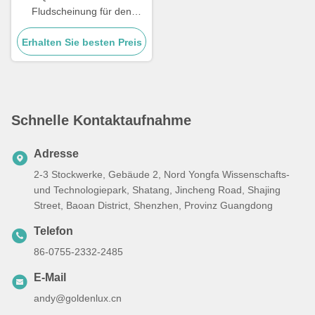
Fludscheinung für den
Außenbereich
Erhalten Sie besten Preis
Temperaturbereich -20 °C
bis 45 °C Leistungsfähigkeit
und Weitflächenbeleuchtung
Schnelle Kontaktaufnahme
Adresse
2-3 Stockwerke, Gebäude 2, Nord Yongfa Wissenschafts-
und Technologiepark, Shatang, Jincheng Road, Shajing
Street, Baoan District, Shenzhen, Provinz Guangdong
Telefon
86-0755-2332-2485
E-Mail
andy@goldenlux.cn