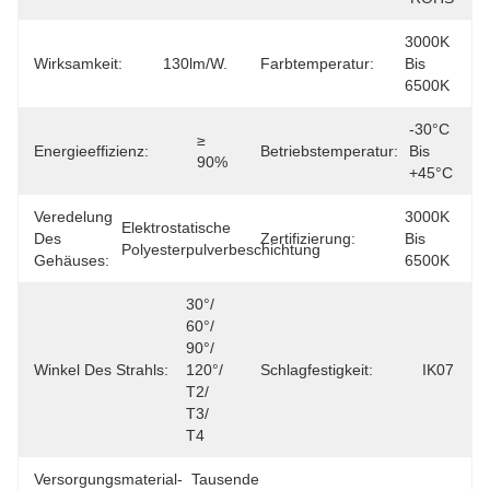
3000K 
Wirksamkeit:
130lm/W.
Farbtemperatur:
Bis 
6500K
-30°C 
≥ 
Energieeffizienz:
Betriebstemperatur:
Bis 
90%
+45°C
Veredelung
3000K 
Elektrostatische 
Des
Zertifizierung:
Bis 
Polyesterpulverbeschichtung
Gehäuses:
6500K
30°/ 
60°/ 
90°/ 
Winkel Des Strahls:
120°/ 
Schlagfestigkeit:
IK07
T2/ 
T3/ 
T4
Versorgungsmaterial-
Tausende 