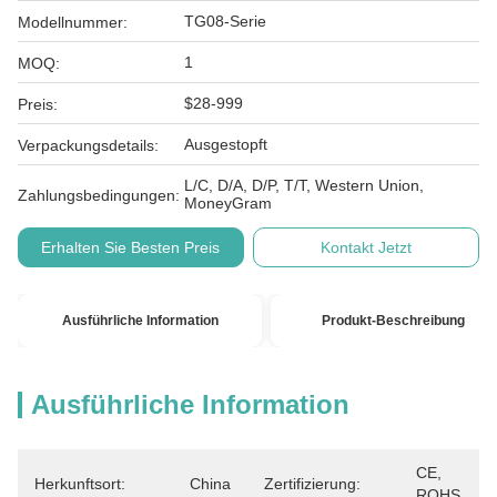
TG08-Serie
Modellnummer:
1
MOQ:
$28-999
Preis:
Ausgestopft
Verpackungsdetails:
L/C, D/A, D/P, T/T, Western Union,
Zahlungsbedingungen:
MoneyGram
Erhalten Sie Besten Preis
Kontakt Jetzt
Ausführliche Information
Produkt-Beschreibung
Ausführliche Information
CE, 
Herkunftsort:
China
Zertifizierung:
ROHS