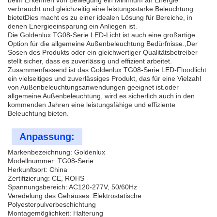
beim Erkennen von Bewegung ein Minimum an Energie
verbraucht und gleichzeitig eine leistungsstarke Beleuchtung
bietetDies macht es zu einer idealen Lösung für Bereiche, in
denen Energieeinsparung ein Anliegen ist.
Die Goldenlux TG08-Serie LED-Licht ist auch eine großartige
Option für die allgemeine Außenbeleuchtung Bedürfnisse.,Der
Sosen des Produkts oder ein gleichwertiger Qualitätsbetreiber
stellt sicher, dass es zuverlässig und effizient arbeitet.
Zusammenfassend ist das Goldenlux TG08-Serie LED-Floodlicht
ein vielseitiges und zuverlässiges Produkt, das für eine Vielzahl
von Außenbeleuchtungsanwendungen geeignet ist.oder
allgemeine Außenbeleuchtung, wird es sicherlich auch in den
kommenden Jahren eine leistungsfähige und effiziente
Beleuchtung bieten.
Anpassung:
Markenbezeichnung: Goldenlux
Modellnummer: TG08-Serie
Herkunftsort: China
Zertifizierung: CE, ROHS
Spannungsbereich: AC120-277V, 50/60Hz
Veredelung des Gehäuses: Elektrostatische
Polyesterpulverbeschichtung
Montagemöglichkeit: Halterung