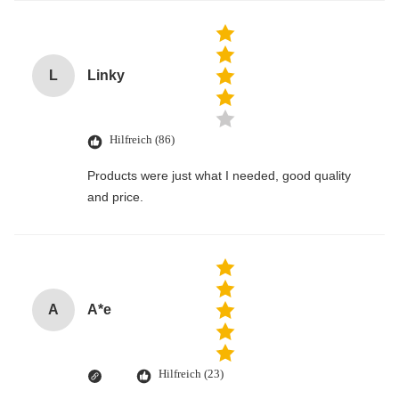
L
Linky
Hilfreich (86)
Products were just what I needed, good quality
and price.
A
A*e
Hilfreich (23)