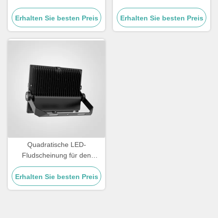
Außenbeleuchtung für
Lichtwirksamkeit über
Sicherheitsbeleuchtung und
Erhalten Sie besten Preis
Erhalten Sie besten Preis
110lmW Temperatur
Außenveranstaltungsorte
Toleranz von minus 20°C bis
45°C Beleuchtung für
Straßen und Außenbereiche
Quadratische LED-
Fludscheinung für den
Außenbereich
Erhalten Sie besten Preis
Temperaturbereich -20 °C
bis 45 °C Leistungsfähigkeit
und Weitflächenbeleuchtung