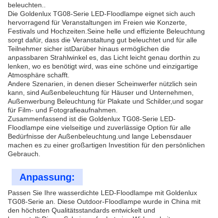
beleuchten..
Die Goldenlux TG08-Serie LED-Floodlampe eignet sich auch
hervorragend für Veranstaltungen im Freien wie Konzerte,
Festivals und Hochzeiten.Seine helle und effiziente Beleuchtung
sorgt dafür, dass die Veranstaltung gut beleuchtet und für alle
Teilnehmer sicher istDarüber hinaus ermöglichen die
anpassbaren Strahlwinkel es, das Licht leicht genau dorthin zu
lenken, wo es benötigt wird, was eine schöne und einzigartige
Atmosphäre schafft.
Andere Szenarien, in denen dieser Scheinwerfer nützlich sein
kann, sind Außenbeleuchtung für Häuser und Unternehmen,
Außenwerbung Beleuchtung für Plakate und Schilder,und sogar
für Film- und Fotografieaufnahmen.
Zusammenfassend ist die Goldenlux TG08-Serie LED-
Floodlampe eine vielseitige und zuverlässige Option für alle
Bedürfnisse der Außenbeleuchtung.und lange Lebensdauer
machen es zu einer großartigen Investition für den persönlichen
Gebrauch.
Anpassung:
Passen Sie Ihre wasserdichte LED-Floodlampe mit Goldenlux
TG08-Serie an. Diese Outdoor-Floodlampe wurde in China mit
den höchsten Qualitätsstandards entwickelt und