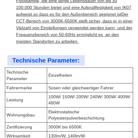
Floodlampe, die eine lange Lebensdauer von bis zu
100.000 Stunden bietet und eine Aufprallfestigkeit von IK07
aufweist.so dass es für den Außenbereich geeignet istDer
CCT-Bereich von 3000K-6500K stellt sicher, dass er in einer
Vielzahl von Einstellungen verwendet werden kann, und der
Frequenzbereich von 50-60Hz ermöglicht es, an den
meisten Standorten zu arbeiten.
Technische Parameter:
Technische
Einzelheiten
Parameter
Fahrermarke
Sosen oder gleichwertiger Fahrer
100W/ 150W/ 200W/ 240W/ 300W/ 400W/
Leistung
480W
Elektrostatische
Wohnungsbau
Polyesterpulverbeschichtung
Zertifizierung
3000K bis 6500K
Wirksamkeit
130lm/W, 140lm/W