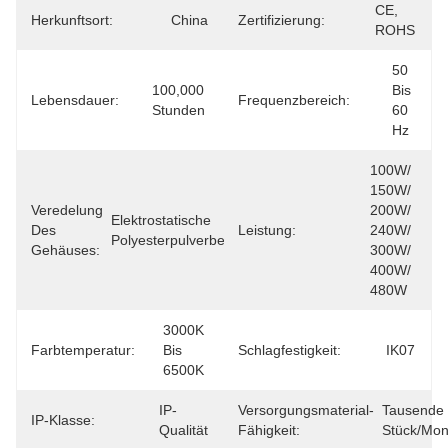
CE, 
Herkunftsort:
China
Zertifizierung:
ROHS
50 
100,000 
Bis 
Lebensdauer:
Frequenzbereich:
Stunden
60 
Hz
100W/ 
150W/ 
Veredelung
200W/ 
Elektrostatische 
Des
Leistung:
240W/ 
Polyesterpulverbeschichtung
Gehäuses:
300W/ 
400W/ 
480W
3000K 
Farbtemperatur:
Bis 
Schlagfestigkeit:
IK07
6500K
IP-
Versorgungsmaterial-
Tausende 
IP-Klasse:
Qualität
Fähigkeit:
Stück/Mon