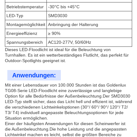
Betriebstemperatur
-30°C bis +45°C
LED-Typ
SMD3030
Montagemöglichkeit
Anbringung der Halterung
Energieeffizienz
≥ 90%
Spannungsbereich
AC120-277V, 50/60Hz
Dieses LED-Floodlicht ist ideal für die Beleuchtung von
Turnhallen. Es ist ein wetterbeständiges Flutlicht, das perfekt für
Outdoor-Spotlights geeignet ist.
Anwendungen:
Mit einer Lebensdauer von 100.000 Stunden ist das Goldenlux
TG08-Serie LED-Floodlicht eine zuverlässige und langlebige
Option für alle Bedürfnisse der Außenbeleuchtung.Der SMD3030
LED-Typ stellt sicher, dass das Licht hell und effizient ist, während
die verschiedenen Lichtwinkeloptionen (30°/ 60°/ 90°/ 120°/ T2/
T3/ T4) individuell angepasste Beleuchtungsoptionen für jede
Situation ermöglichen.
Einer der häufigsten Anwendungen für diesen Scheinwerfer ist
die Außenbeleuchtung.Die hohe Leistung und die angepassten
Lichtwinkel machen es leicht, selbst die größten Bereiche zu