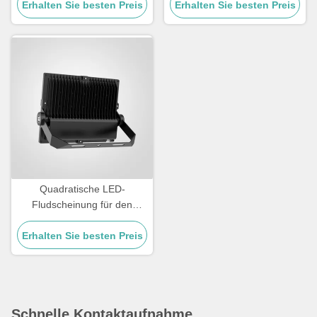
Sicherheitsbeleuchtung und
Erhalten Sie besten Preis
Erhalten Sie besten Preis
110lmW Temperatur
Außenveranstaltungsorte
Toleranz von minus 20°C bis
45°C Beleuchtung für
Straßen und Außenbereiche
Quadratische LED-
Fludscheinung für den
Außenbereich
Erhalten Sie besten Preis
Temperaturbereich -20 °C
bis 45 °C Leistungsfähigkeit
und Weitflächenbeleuchtung
Schnelle Kontaktaufnahme