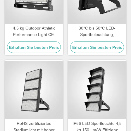
4.5 kg Outdoor Athletic
30°C bis 50°C LED-
Performance Light CE-
Sportbeleuchtung,
zertifizierte dauerhafte
elektrostatische
Erhalten Sie besten Preis
Beleuchtungslösung für
Polyesterpulverbeschichtung
Erhalten Sie besten Preis
Sportanlagen und
, robustes Gehäuse, 4,5 kg
Trainingsfelder
Gewicht, für
Sportplatzbeleuchtung
konzipiert
RoHS-zertifiziertes
IP66 LED Sportleuchte 4,5
Stadiumlicht mit hoher
kg 150 Lm/W Effizienz