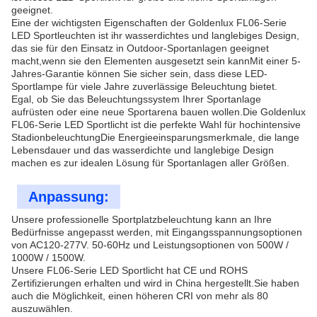
geeignet.
Eine der wichtigsten Eigenschaften der Goldenlux FL06-Serie
LED Sportleuchten ist ihr wasserdichtes und langlebiges Design,
das sie für den Einsatz in Outdoor-Sportanlagen geeignet
macht,wenn sie den Elementen ausgesetzt sein kannMit einer 5-
Jahres-Garantie können Sie sicher sein, dass diese LED-
Sportlampe für viele Jahre zuverlässige Beleuchtung bietet.
Egal, ob Sie das Beleuchtungssystem Ihrer Sportanlage
aufrüsten oder eine neue Sportarena bauen wollen.Die Goldenlux
FL06-Serie LED Sportlicht ist die perfekte Wahl für hochintensive
StadionbeleuchtungDie Energieeinsparungsmerkmale, die lange
Lebensdauer und das wasserdichte und langlebige Design
machen es zur idealen Lösung für Sportanlagen aller Größen.
Anpassung:
Unsere professionelle Sportplatzbeleuchtung kann an Ihre
Bedürfnisse angepasst werden, mit Eingangsspannungsoptionen
von AC120-277V. 50-60Hz und Leistungsoptionen von 500W /
1000W / 1500W.
Unsere FL06-Serie LED Sportlicht hat CE und ROHS
Zertifizierungen erhalten und wird in China hergestellt.Sie haben
auch die Möglichkeit, einen höheren CRI von mehr als 80
auszuwählen.