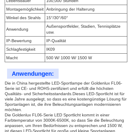
Lebensdauer
100,000 Stunden
Montagemöglichkeit
Anbringung der Halterung
Winkel des Strahls
15°/30°/60°
Außensportfelder, Stadien, Tennisplätze
Anwendung
usw.
IP-Bewertung
IP-Qualität
Schlagfestigkeit
IK09
Macht
500 W/ 1000 W/ 1500 W
Anwendungen:
Die in China hergestellte LED-Sportlampe der Goldenlux FL06-
Serie ist CE- und ROHS-zertifiziert und erfüllt die höchsten
Qualitäts- und Sicherheitsstandards.Dieses LED-Sportlicht ist für
viele Jahre ausgelegt, so dass es eine kostengünstige Lösung für
Sportanlagen ist, die ihre Beleuchtungsanlagen modernisieren
möchten.
Die Goldenlux FL06-Serie LED Sportlicht kommt in einer
Farbtemperatur von 3000K-6500K, so dass Sie die Beleuchtung
anpassen, um Ihren Bedürfnissen zu entsprechen.und 1500 W,
ist dieses LED-Sportlicht für große und kleine Sportanlagen