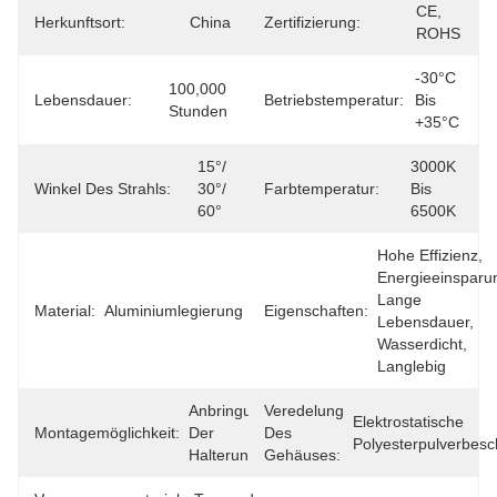
CE, 
Herkunftsort:
China
Zertifizierung:
ROHS
-30°C 
100,000 
Lebensdauer:
Betriebstemperatur:
Bis 
Stunden
+35°C
15°/ 
3000K 
Winkel Des Strahls:
30°/ 
Farbtemperatur:
Bis 
60°
6500K
Hohe Effizienz, 
Energieeinsparun
Lange 
Material:
Aluminiumlegierung
Eigenschaften:
Lebensdauer, 
Wasserdicht, 
Langlebig
Anbringung 
Veredelung
Elektrostatische 
Montagemöglichkeit:
Der 
Des
Polyesterpulverbesc
Halterung
Gehäuses: