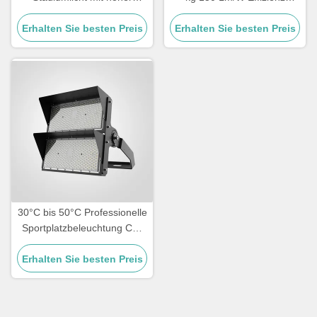
Intensität, das
Langlebige
Betriebsfeuchtigkeit von 10%
Erhalten Sie besten Preis
Erhalten Sie besten Preis
Außenbeleuchtung für
bis 90% RH aushält
Stadien, Sportplätze und
Sportanlagen
30°C bis 50°C Professionelle
Sportplatzbeleuchtung CE-
zertifiziert für große
Erhalten Sie besten Preis
Sportstätten und
Außenanlagen