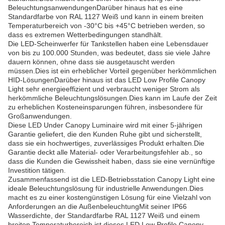
BeleuchtungsanwendungenDarüber hinaus hat es eine
Standardfarbe von RAL 1127 Weiß und kann in einem breiten
Temperaturbereich von -30°C bis +45°C betrieben werden, so
dass es extremen Wetterbedingungen standhält.
Die LED-Scheinwerfer für Tankstellen haben eine Lebensdauer
von bis zu 100.000 Stunden, was bedeutet, dass sie viele Jahre
dauern können, ohne dass sie ausgetauscht werden
müssen.Dies ist ein erheblicher Vorteil gegenüber herkömmlichen
HID-LösungenDarüber hinaus ist das LED Low Profile Canopy
Light sehr energieeffizient und verbraucht weniger Strom als
herkömmliche Beleuchtungslösungen.Dies kann im Laufe der Zeit
zu erheblichen Kosteneinsparungen führen, insbesondere für
Großanwendungen.
Diese LED Under Canopy Luminaire wird mit einer 5-jährigen
Garantie geliefert, die den Kunden Ruhe gibt und sicherstellt,
dass sie ein hochwertiges, zuverlässiges Produkt erhalten.Die
Garantie deckt alle Material- oder Verarbeitungsfehler ab., so
dass die Kunden die Gewissheit haben, dass sie eine vernünftige
Investition tätigen.
Zusammenfassend ist die LED-Betriebsstation Canopy Light eine
ideale Beleuchtungslösung für industrielle Anwendungen.Dies
macht es zu einer kostengünstigen Lösung für eine Vielzahl von
Anforderungen an die AußenbeleuchtungMit seiner IP66
Wasserdichte, der Standardfarbe RAL 1127 Weiß und einem
breiten Temperaturbereich ist dieses LED Low Profile Canopy