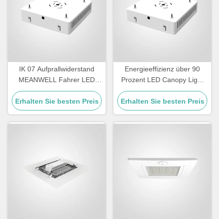
IK 07 Aufprallwiderstand
Energieeffizienz über 90
MEANWELL Fahrer LED
Prozent LED Canopy Light
Tankstelle Baldachin
90 Watt Watt Die Casting
Beleuchtung und langlebige
Erhalten Sie besten Preis
Erhalten Sie besten Preis
Aluminium Gehäuse für
Außenbeleuchtung Lösung
Außenwerbebeleuchtung
entwickelt