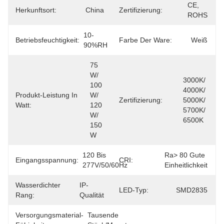
CE, 
Herkunftsort:
China
Zertifizierung:
ROHS
10-
Betriebsfeuchtigkeit:
Farbe Der Ware:
Weiß
90%RH
75 
W/ 
3000K/ 
100 
4000K/ 
Produkt-Leistung In
W/ 
Zertifizierung:
5000K/ 
Watt:
120 
5700K/ 
W/ 
6500K
150 
W
120 Bis 
Ra> 80 Gute 
Eingangsspannung:
CRI:
277V/50/60Hz
Einheitlichkeit
Wasserdichter
IP-
LED-Typ:
SMD2835
Rang:
Qualität
Versorgungsmaterial-
Tausende 