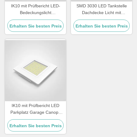
IK10 mit Prüfbericht LED-
SMD 3030 LED Tankstelle
Bedeckungslicht
Dachdecke Licht mit
Energiesparendes,
robusten Druckguss
langlebiges Design geeignet
Erhalten Sie besten Preis
Erhalten Sie besten Preis
Aluminium Gehäuse
für Parkplatz, Garage und
Langlebige Energie
Tankstelle
Außenbeleuchtung
IK10 mit Prüfbericht LED
Parkplatz Garage Canopy
Light Integrierte SMD 3030
Erhalten Sie besten Preis
LED Chip
Witterungsbeständige