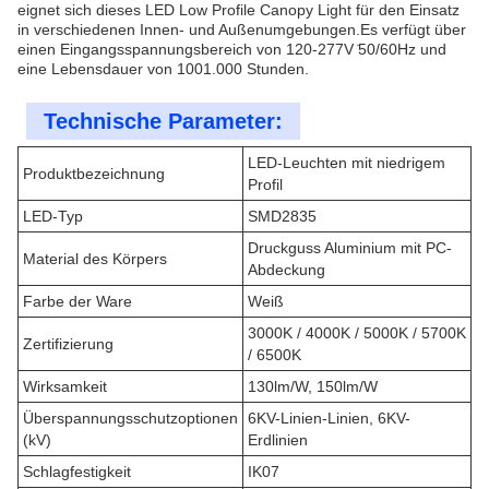
eignet sich dieses LED Low Profile Canopy Light für den Einsatz
in verschiedenen Innen- und Außenumgebungen.Es verfügt über
einen Eingangsspannungsbereich von 120-277V ̇50/60Hz und
eine Lebensdauer von 1001.000 Stunden.
Technische Parameter:
LED-Leuchten mit niedrigem
Produktbezeichnung
Profil
LED-Typ
SMD2835
Druckguss Aluminium mit PC-
Material des Körpers
Abdeckung
Farbe der Ware
Weiß
3000K / 4000K / 5000K / 5700K
Zertifizierung
/ 6500K
Wirksamkeit
130lm/W, 150lm/W
Überspannungsschutzoptionen
6KV-Linien-Linien, 6KV-
(kV)
Erdlinien
Schlagfestigkeit
IK07