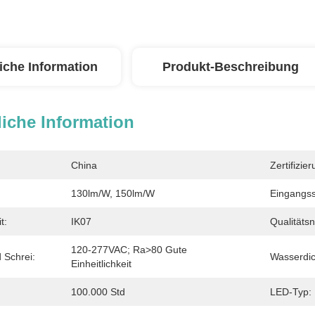
iche Information
Produkt-Beschreibung
iche Information
China
Zertifizier
130lm/W, 150lm/W
Eingangs
t:
IK07
Qualitätsn
120-277VAC; Ra>80 Gute 
Schrei:
Wasserdic
Einheitlichkeit
100.000 Std
LED-Typ: