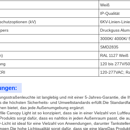
Weiß
IP-Qualität
chutzoptionen (kV)
6KV-Linien-Linie
rpers
Druckguss Alum
3000K/ 4000K/ 
SMD2835
n)
RAL 1127 Weiß
ung
120 bis 277V/5
CRI
120-277VAC; Ra>
ngen:
gsstraßenleuchte ist langlebig und mit einer 5-Jahres-Garantie, die Ih
s die höchsten Sicherheits- und Umweltstandards erfüllt.Die Standardf
en bietet, das jede Außenumgebung ergänzt.
le Canopy Light ist so konzipiert, dass sie in einer Vielzahl von Luftf
Produkts sorgt dafür, dass es nahtlos in jeden Außenraum passt, die au
icht ist ideal für eine Vielzahl von Anwendungen, darunter Tankstell
gen.Die hohe Lichtqualität sorgt dafür, dass sie eine klareDas Produkt