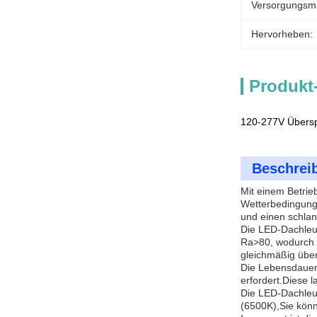
Versorgungsmat
Hervorheben:
Produkt
120-277V Übersp
Beschrei
Mit einem Betrie
Wetterbedingunge
und einen schla
Die LED-Dachleu
Ra>80, wodurch F
gleichmäßig über 
Die Lebensdauer
erfordert.Diese 
Die LED-Dachleuc
(6500K),Sie könn