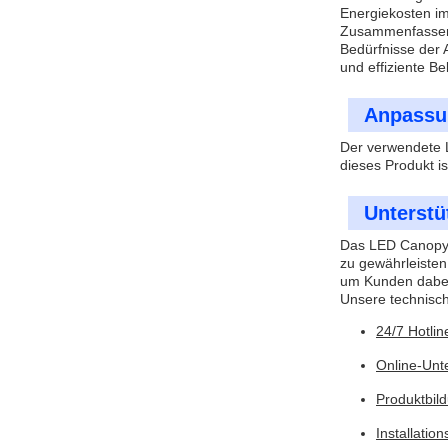
Energiekosten im
Zusammenfassend 
Bedürfnisse der 
und effiziente B
Anpassu
Der verwendete 
dieses Produkt i
Unterstü
Das LED Canopy L
zu gewährleisten
um Kunden dabei 
Unsere technisc
24/7 Hotli
Online-Unt
Produktbil
Installatio