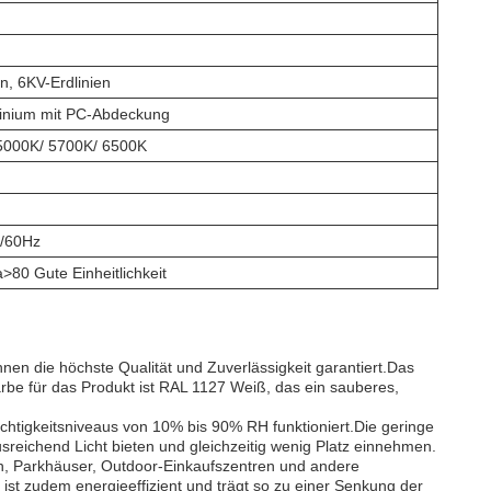
n, 6KV-Erdlinien
inium mit PC-Abdeckung
5000K/ 5700K/ 6500K
0/60Hz
80 Gute Einheitlichkeit
nen die höchste Qualität und Zuverlässigkeit garantiert.Das
arbe für das Produkt ist RAL 1127 Weiß, das ein sauberes,
euchtigkeitsniveaus von 10% bis 90% RH funktioniert.Die geringe
sreichend Licht bieten und gleichzeitig wenig Platz einnehmen.
en, Parkhäuser, Outdoor-Einkaufszentren und andere
 ist zudem energieeffizient und trägt so zu einer Senkung der