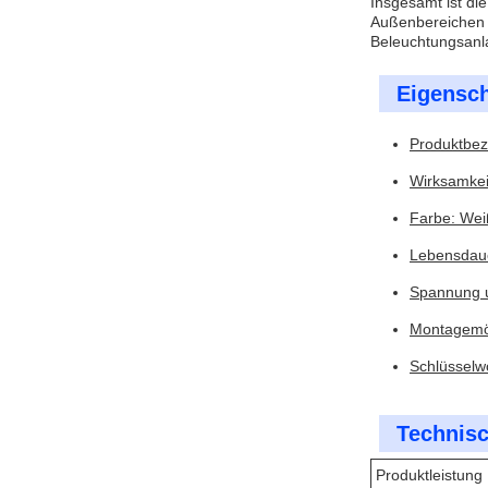
Insgesamt ist di
Außenbereichen g
Beleuchtungsanl
Eigensch
Produktbez
Wirksamkei
Farbe: Wei
Lebensdaue
Spannung u
Montagemög
Schlüsselw
Technisc
Produktleistung