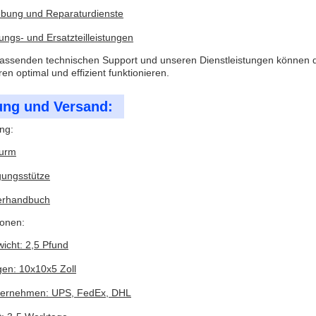
bung und Reparaturdienste
ungs- und Ersatzteilleistungen
ssenden technischen Support und unseren Dienstleistungen können die
 optimal und effizient funktionieren.
ung und Versand:
ng:
turm
gungsstütze
erhandbuch
ionen:
icht: 2,5 Pfund
n: 10x10x5 Zoll
ternehmen: UPS, FedEx, DHL