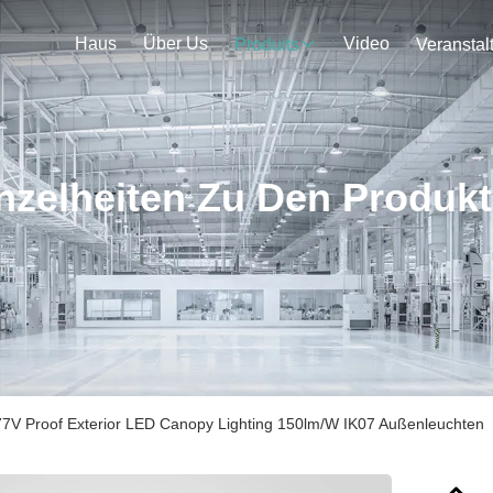
Haus
Über Us
Video
Produits
nzelheiten Zu Den Produk
7V Proof Exterior LED Canopy Lighting 150lm/W IK07 Außenleuchten