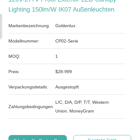
Lighting 150lm/W IK07 Außenleuchten
Markenbezeichnung:
Goldenlux
Modellnummer:
CP02-Serie
MOQ:
1
Preis:
$28-999
Verpackungsdetails:
Ausgestopft
L/C, D/A, D/P, T/T, Western
Zahlungsbedingungen:
Union, MoneyGram