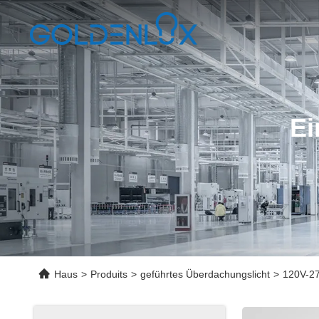
Ei
Haus
>
Produits
>
geführtes Überdachungslicht
>
120V-27