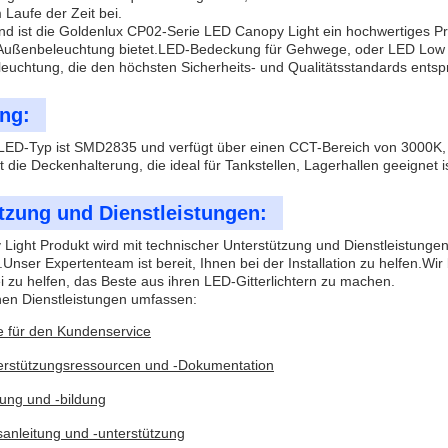
 Laufe der Zeit bei.
ist die Goldenlux CP02-Serie LED Canopy Light ein hochwertiges Produ
Außenbeleuchtung bietet.LED-Bedeckung für Gehwege, oder LED Low Pro
eleuchtung, die den höchsten Sicherheits- und Qualitätsstandards entspr
ng:
LED-Typ ist SMD2835 und verfügt über einen CCT-Bereich von 3000K,
st die Deckenhalterung, die ideal für Tankstellen, Lagerhallen geeigne
tzung und Dienstleistungen:
ight Produkt wird mit technischer Unterstützung und Dienstleistungen
.Unser Expertenteam ist bereit, Ihnen bei der Installation zu helfen.W
zu helfen, das Beste aus ihren LED-Gitterlichtern zu machen.
hen Dienstleistungen umfassen:
ne für den Kundenservice
erstützungsressourcen und -Dokumentation
dung und -bildung
nsanleitung und -unterstützung