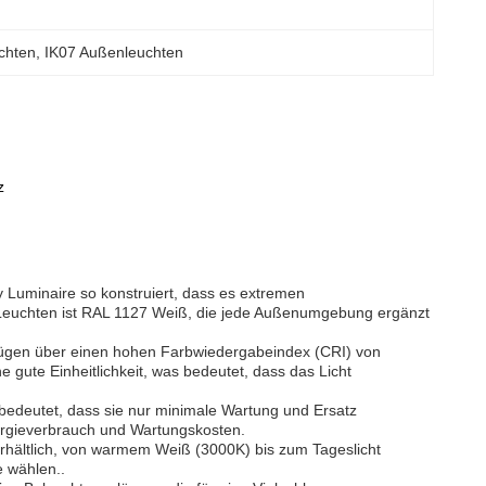
chten
, 
IK07 Außenleuchten
z
 Luminaire so konstruiert, dass es extremen
r Leuchten ist RAL 1127 Weiß, die jede Außenumgebung ergänzt
ügen über einen hohen Farbwiedergabeindex (CRI) von
 gute Einheitlichkeit, was bedeutet, dass das Licht
edeutet, dass sie nur minimale Wartung und Ersatz
ergieverbrauch und Wartungskosten.
erhältlich, von warmem Weiß (3000K) bis zum Tageslicht
e wählen..