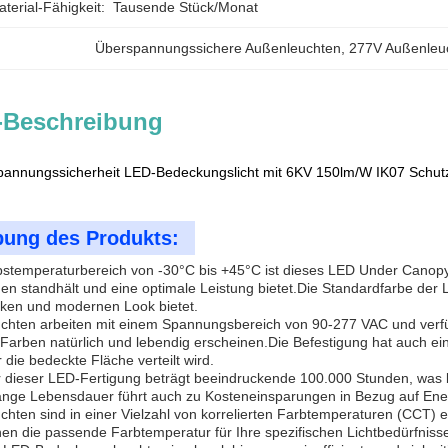
erial-Fähigkeit:
Tausende Stück/Monat
Überspannungssichere Außenleuchten
, 
277V Außenleu
-Beschreibung
annungssicherheit LED-Bedeckungslicht mit 6KV 150lm/W IK07 Schut
bung des Produkts:
bstemperaturbereich von -30°C bis +45°C ist dieses LED Under Canopy
n standhält und eine optimale Leistung bietet.Die Standardfarbe de
nken und modernen Look bietet.
chten arbeiten mit einem Spannungsbereich von 90-277 VAC und verf
arben natürlich und lebendig erscheinen.Die Befestigung hat auch eine
die bedeckte Fläche verteilt wird.
 dieser LED-Fertigung beträgt beeindruckende 100.000 Stunden, was b
lange Lebensdauer führt auch zu Kosteneinsparungen in Bezug auf En
hten sind in einer Vielzahl von korrelierten Farbtemperaturen (CCT) 
en die passende Farbtemperatur für Ihre spezifischen Lichtbedürfniss