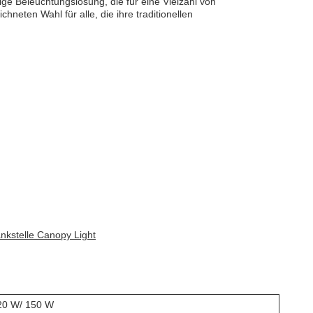
ige Beleuchtungslösung, die für eine Vielzahl von
eten Wahl für alle, die ihre traditionellen
nkstelle Canopy Light
20 W/ 150 W