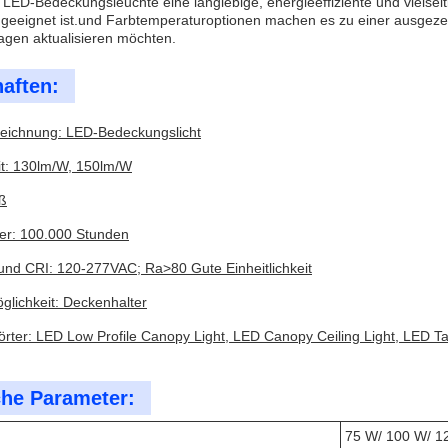
e LED-Bedeckungsleuchte eine langlebige, energieeffiziente und vielseit
eeignet ist.und Farbtemperaturoptionen machen es zu einer ausgezeichn
agen aktualisieren möchten.
aften:
eichnung: LED-Bedeckungslicht
t: 130lm/W, 150lm/W
ß
r: 100.000 Stunden
nd CRI: 120-277VAC; Ra>80 Gute Einheitlichkeit
lichkeit: Deckenhalter
örter: LED Low Profile Canopy Light, LED Canopy Ceiling Light, LED Ta
he Parameter:
75 W/ 100 W/ 1