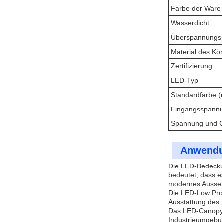
Farbe der Ware
Wasserdicht
Überspannungss
Material des Kö
Zertifizierung
LED-Typ
Standardfarbe (
Eingangsspann
Spannung und 
Anwendu
Die LED-Bedeckun
bedeutet, dass e
modernes Ausseh
Die LED-Low Profi
Ausstattung des 
Das LED-Canopy-L
Industrieumgebun