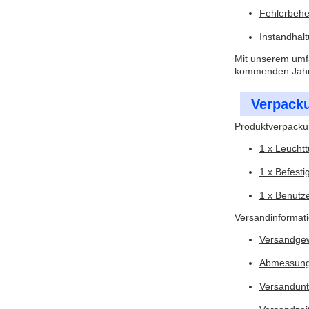
Fehlerbehe
Instandhalt
Mit unserem umfa
kommenden Jahren
Verpack
Produktverpacku
1 x Leucht
1 x Befesti
1 x Benutz
Versandinformat
Versandgew
Abmessunge
Versandun