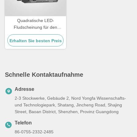
Quadratische LED-
Fludscheinung für den
Außenbereich
Erhalten Sie besten Preis
Temperaturbereich -20 °C
bis 45 °C Leistungsfähigkeit
und Weitflächenbeleuchtung
Schnelle Kontaktaufnahme
Adresse
2-3 Stockwerke, Gebäude 2, Nord Yongfa Wissenschafts-
und Technologiepark, Shatang, Jincheng Road, Shajing
Street, Baoan District, Shenzhen, Provinz Guangdong
Telefon
86-0755-2332-2485