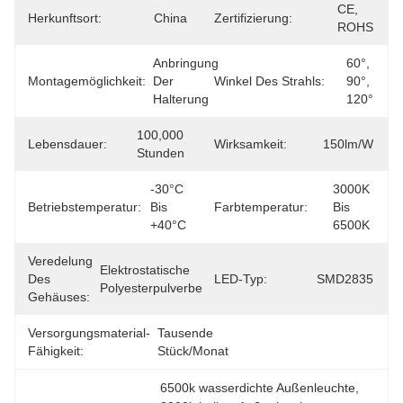
CE, 
Herkunftsort:
China
Zertifizierung:
ROHS
Anbringung 
60°, 
Montagemöglichkeit:
Der 
Winkel Des Strahls:
90°, 
Halterung
120°
100,000 
Lebensdauer:
Wirksamkeit:
150lm/w
Stunden
-30°C 
3000K 
Betriebstemperatur:
Bis 
Farbtemperatur:
Bis 
+40°C
6500K
Veredelung
Elektrostatische 
Des
LED-Typ:
SMD2835
Polyesterpulverbeschichtung
Gehäuses:
Versorgungsmaterial-
Tausende 
Fähigkeit:
Stück/Monat
6500k wasserdichte Außenleuchte
, 