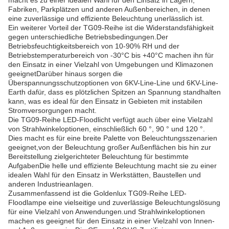
macht es zu einer idealen Wahl für den Einsatz in Lagern,
Fabriken, Parkplätzen und anderen Außenbereichen, in denen
eine zuverlässige und effiziente Beleuchtung unerlässlich ist.
Ein weiterer Vorteil der TG09-Reihe ist die Widerstandsfähigkeit
gegen unterschiedliche Betriebsbedingungen.Der
Betriebsfeuchtigkeitsbereich von 10-90% RH und der
Betriebstemperaturbereich von -30°C bis +40°C machen ihn für
den Einsatz in einer Vielzahl von Umgebungen und Klimazonen
geeignetDarüber hinaus sorgen die
Überspannungsschutzoptionen von 6KV-Line-Line und 6KV-Line-
Earth dafür, dass es plötzlichen Spitzen an Spannung standhalten
kann, was es ideal für den Einsatz in Gebieten mit instabilen
Stromversorgungen macht.
Die TG09-Reihe LED-Floodlicht verfügt auch über eine Vielzahl
von Strahlwinkeloptionen, einschließlich 60 °, 90 ° und 120 °.
Dies macht es für eine breite Palette von Beleuchtungsszenarien
geeignet,von der Beleuchtung großer Außenflächen bis hin zur
Bereitstellung zielgerichteter Beleuchtung für bestimmte
AufgabenDie helle und effiziente Beleuchtung macht sie zu einer
idealen Wahl für den Einsatz in Werkstätten, Baustellen und
anderen Industrieanlagen.
Zusammenfassend ist die Goldenlux TG09-Reihe LED-
Floodlampe eine vielseitige und zuverlässige Beleuchtungslösung
für eine Vielzahl von Anwendungen.und Strahlwinkeloptionen
machen es geeignet für den Einsatz in einer Vielzahl von Innen-