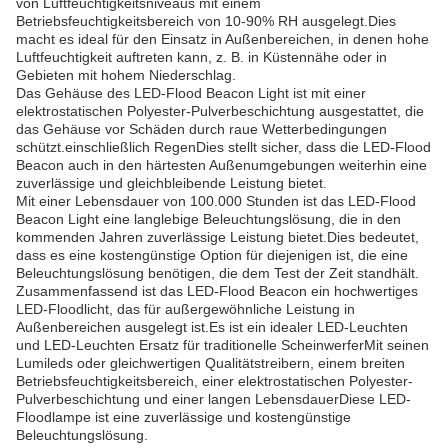
von Luftfeuchtigkeitsniveaus mit einem
Betriebsfeuchtigkeitsbereich von 10-90% RH ausgelegt.Dies
macht es ideal für den Einsatz in Außenbereichen, in denen hohe
Luftfeuchtigkeit auftreten kann, z. B. in Küstennähe oder in
Gebieten mit hohem Niederschlag.
Das Gehäuse des LED-Flood Beacon Light ist mit einer
elektrostatischen Polyester-Pulverbeschichtung ausgestattet, die
das Gehäuse vor Schäden durch raue Wetterbedingungen
schützt.einschließlich RegenDies stellt sicher, dass die LED-Flood
Beacon auch in den härtesten Außenumgebungen weiterhin eine
zuverlässige und gleichbleibende Leistung bietet.
Mit einer Lebensdauer von 100.000 Stunden ist das LED-Flood
Beacon Light eine langlebige Beleuchtungslösung, die in den
kommenden Jahren zuverlässige Leistung bietet.Dies bedeutet,
dass es eine kostengünstige Option für diejenigen ist, die eine
Beleuchtungslösung benötigen, die dem Test der Zeit standhält.
Zusammenfassend ist das LED-Flood Beacon ein hochwertiges
LED-Floodlicht, das für außergewöhnliche Leistung in
Außenbereichen ausgelegt ist.Es ist ein idealer LED-Leuchten
und LED-Leuchten Ersatz für traditionelle ScheinwerferMit seinen
Lumileds oder gleichwertigen Qualitätstreibern, einem breiten
Betriebsfeuchtigkeitsbereich, einer elektrostatischen Polyester-
Pulverbeschichtung und einer langen LebensdauerDiese LED-
Floodlampe ist eine zuverlässige und kostengünstige
Beleuchtungslösung.