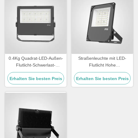
0.4Kg Quadrat-LED-Außen-
Straßenleuchte mit LED-
Flutlicht-Schwerlast-
Flutlicht Hohe
Außenbeleuchtung für
Lichtwirksamkeit über
Sicherheitsbeleuchtung und
Erhalten Sie besten Preis
Erhalten Sie besten Preis
110lmW Temperatur
Außenveranstaltungsorte
Toleranz von minus 20°C bis
45°C Beleuchtung für
Straßen und Außenbereiche