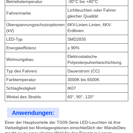
Betriebstemperatur
-30°C bis +40°C
Lichtleuchten oder Fahrer
Fahrermarke
gleicher Qualität
Überspannungsschutzoptionen
6KV-Linien-Linien, 6KV-
(kV)
Erdlinien
LED-Typ
SMD2835
Energieeffizienz
≥ 90%
Elektrostatische
Wohnungsbau
Polyesterpulverbeschichtung
Typ des Fahrers
Dauerstrom (CC)
Farbtemperatur
3000K bis 6500K
Schlagfestigkeit
IK07
Winkel des Strahls
60°, 90°, 120°
Anwendungen:
Einer der Hauptvorteile der TG09-Serie LED-Leuchten ist ihre
Vielseitigkeit bei Montageoptionen.einschließlich der WändeDies