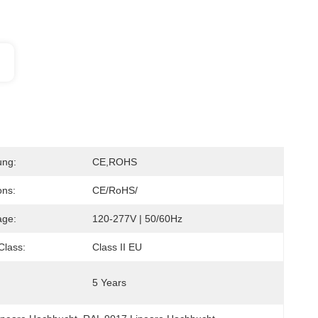
ung:
CE,ROHS
ons:
CE/RoHS/
age:
120-277V | 50/60Hz
 Class:
Class II EU
5 Years