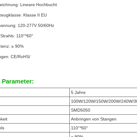
eichnung: Lineare Hochbucht
zeugklasse: Klasse II EU
pannung: 120-277V 50/60Hz
Strahls: 110°*60°
zienz: ≥ 90%
rungen: CE/RoHS/
 Parameter:
5 Jahre
100W/120W/150W/200W/240W/
SMD5050
keit
Anbringen von Stangen
hls
110°*60°
≥ 90%