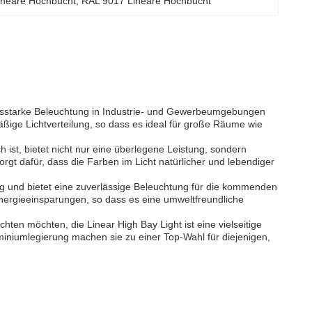
lineare Hochbucht
, 
RAL 9017 Lineare Hochbucht
tungsstarke Beleuchtung in Industrie- und Gewerbeumgebungen
ßige Lichtverteilung, so dass es ideal für große Räume wie
 ist, bietet nicht nur eine überlegene Leistung, sondern
t dafür, dass die Farben im Licht natürlicher und lebendiger
big und bietet eine zuverlässige Beleuchtung für die kommenden
nergieeinsparungen, so dass es eine umweltfreundliche
ten möchten, die Linear High Bay Light ist eine vielseitige
miniumlegierung machen sie zu einer Top-Wahl für diejenigen,