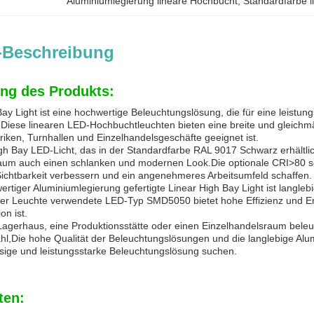
Aluminiumlegierung lineare Hochbucht
, 
Standardfarbe 
-Beschreibung
ng des Produkts:
Bay Light ist eine hochwertige Beleuchtungslösung, die für eine leis
.Diese linearen LED-Hochbuchtleuchten bieten eine breite und gleichmä
riken, Turnhallen und Einzelhandelsgeschäfte geeignet ist.
gh Bay LED-Licht, das in der Standardfarbe RAL 9017 Schwarz erhältlich
aum auch einen schlanken und modernen Look.Die optionale CRI>80 sorg
Sichtbarkeit verbessern und ein angenehmeres Arbeitsumfeld schaffen.
ertiger Aluminiumlegierung gefertigte Linear High Bay Light ist langle
ser Leuchte verwendete LED-Typ SMD5050 bietet hohe Effizienz und E
on ist.
 Lagerhaus, eine Produktionsstätte oder einen Einzelhandelsraum beleuch
ahl,Die hohe Qualität der Beleuchtungslösungen und die langlebige Alu
ssige und leistungsstarke Beleuchtungslösung suchen.
ten: