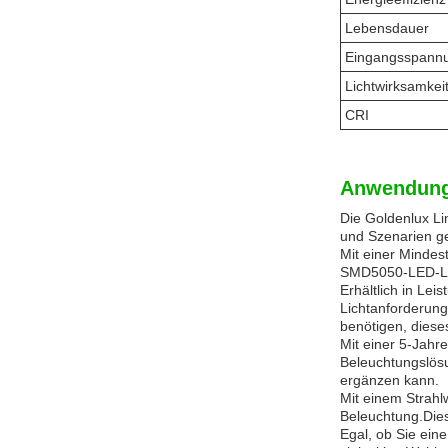
Lebensdauer
Eingangsspann
Lichtwirksamkei
CRI
Anwendung
Die Goldenlux Li
und Szenarien ge
Mit einer Mindes
SMD5050-LED-Leic
Erhältlich in Le
Lichtanforderung
benötigen, diese
Mit einer 5-Jahr
Beleuchtungslös
ergänzen kann.
Mit einem Strahl
Beleuchtung.Dies
Egal, ob Sie ein