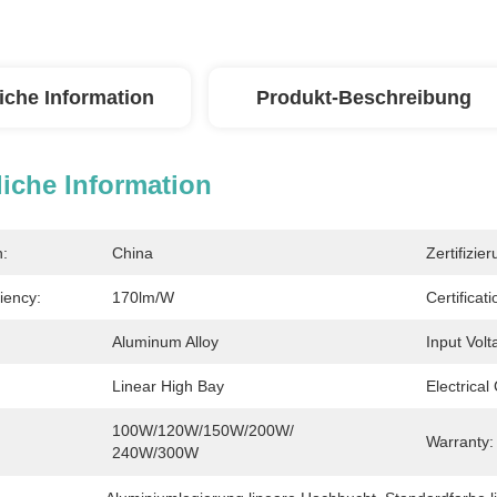
iche Information
Produkt-Beschreibung
iche Information
n:
China
Zertifizier
iency:
170lm/W
Certificati
Aluminum Alloy
Input Volt
Linear High Bay
Electrical
100W/120W/150W/200W/ 
Warranty:
240W/300W