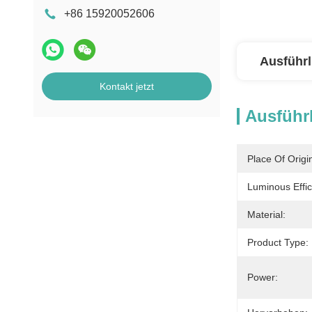
+86 15920052606
Ausführl
Kontakt jetzt
Ausführl
Place Of Origi
Luminous Effic
Material:
Product Type:
Power: