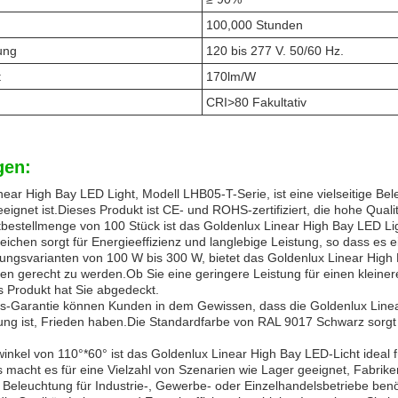
100,000 Stunden
ung
120 bis 277 V. 50/60 Hz.
t
170lm/W
CRI>80 Fakultativ
en:
near High Bay LED Light, Modell LHB05-T-Serie, ist eine vielseitige Be
eignet ist.Dieses Produkt ist CE- und ROHS-zertifiziert, die hohe Quali
tbestellmenge von 100 Stück ist das Goldenlux Linear High Bay LED Li
hen sorgt für Energieeffizienz und langlebige Leistung, so dass es e
istungsvarianten von 100 W bis 300 W, bietet das Goldenlux Linear High 
en gerecht zu werden.Ob Sie eine geringere Leistung für einen kleine
s Produkt hat Sie abgedeckt.
es-Garantie können Kunden in dem Gewissen, dass die Goldenlux Linea
ung ist, Frieden haben.Die Standardfarbe von RAL 9017 Schwarz sorg
winkel von 110°*60° ist das Goldenlux Linear High Bay LED-Licht ideal f
 macht es für eine Vielzahl von Szenarien wie Lager geeignet, Fabrike
e Beleuchtung für Industrie-, Gewerbe- oder Einzelhandelsbetriebe benö