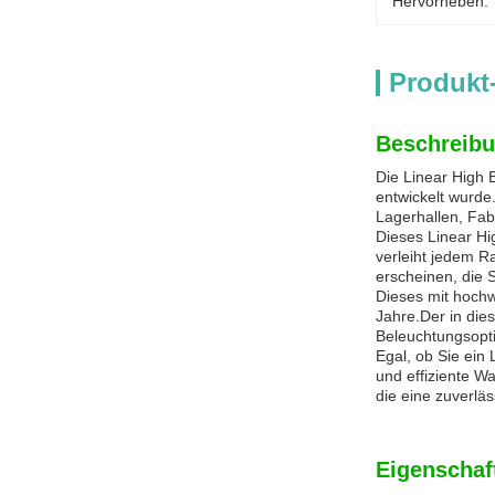
Hervorheben:
Produkt
Beschreibu
Die Linear High 
entwickelt wurde
Lagerhallen, Fab
Dieses Linear Hi
verleiht jedem R
erscheinen, die 
Dieses mit hochw
Jahre.Der in die
Beleuchtungsopti
Egal, ob Sie ein
und effiziente W
die eine zuverlä
Eigenschaf