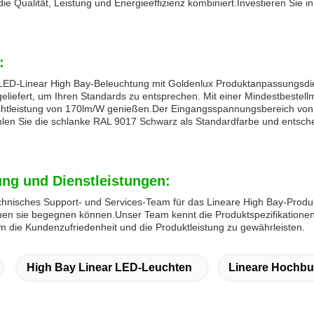
 die Qualität, Leistung und Energieeffizienz kombiniert.Investieren Si
:
 LED-Linear High Bay-Beleuchtung mit Goldenlux Produktanpassungsdie
 geliefert, um Ihren Standards zu entsprechen. Mit einer Mindestbestel
htleistung von 170lm/W genießen.Der Eingangsspannungsbereich von 1
len Sie die schlanke RAL 9017 Schwarz als Standardfarbe und entsche
ung und Dienstleistungen:
hnisches Support- und Services-Team für das Lineare High Bay-Produk
nen sie begegnen können.Unser Team kennt die Produktspezifikationen
m die Kundenzufriedenheit und die Produktleistung zu gewährleisten.
High Bay Linear LED-Leuchten
Lineare Hochbu