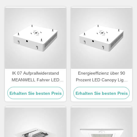
IK 07 Aufprallwiderstand
Energieeffizienz über 90
MEANWELL Fahrer LED
Prozent LED Canopy Light
Tankstelle Baldachin
90 Watt Watt Die Casting
Beleuchtung und langlebige
Erhalten Sie besten Preis
Erhalten Sie besten Preis
Aluminium Gehäuse für
Außenbeleuchtung Lösung
Außenwerbebeleuchtung
entwickelt