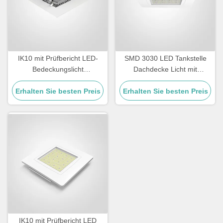
IK10 mit Prüfbericht LED-
SMD 3030 LED Tankstelle
Bedeckungslicht
Dachdecke Licht mit
Energiesparendes,
robusten Druckguss
langlebiges Design geeignet
Erhalten Sie besten Preis
Erhalten Sie besten Preis
Aluminium Gehäuse
für Parkplatz, Garage und
Langlebige Energie
Tankstelle
Außenbeleuchtung
IK10 mit Prüfbericht LED