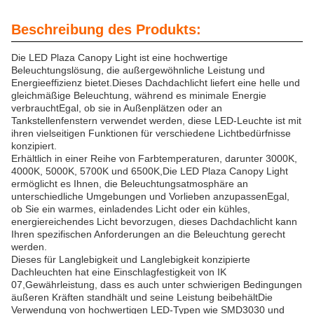
Beschreibung des Produkts:
Die LED Plaza Canopy Light ist eine hochwertige
Beleuchtungslösung, die außergewöhnliche Leistung und
Energieeffizienz bietet.Dieses Dachdachlicht liefert eine helle und
gleichmäßige Beleuchtung, während es minimale Energie
verbrauchtEgal, ob sie in Außenplätzen oder an
Tankstellenfenstern verwendet werden, diese LED-Leuchte ist mit
ihren vielseitigen Funktionen für verschiedene Lichtbedürfnisse
konzipiert.
Erhältlich in einer Reihe von Farbtemperaturen, darunter 3000K,
4000K, 5000K, 5700K und 6500K,Die LED Plaza Canopy Light
ermöglicht es Ihnen, die Beleuchtungsatmosphäre an
unterschiedliche Umgebungen und Vorlieben anzupassenEgal,
ob Sie ein warmes, einladendes Licht oder ein kühles,
energiereichendes Licht bevorzugen, dieses Dachdachlicht kann
Ihren spezifischen Anforderungen an die Beleuchtung gerecht
werden.
Dieses für Langlebigkeit und Langlebigkeit konzipierte
Dachleuchten hat eine Einschlagfestigkeit von IK
07,Gewährleistung, dass es auch unter schwierigen Bedingungen
äußeren Kräften standhält und seine Leistung beibehältDie
Verwendung von hochwertigen LED-Typen wie SMD3030 und