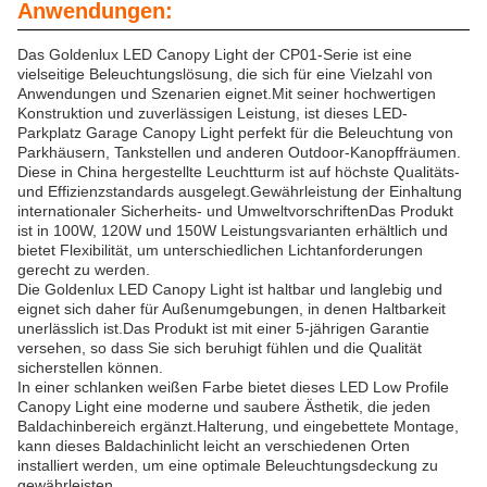
Anwendungen:
Das Goldenlux LED Canopy Light der CP01-Serie ist eine
vielseitige Beleuchtungslösung, die sich für eine Vielzahl von
Anwendungen und Szenarien eignet.Mit seiner hochwertigen
Konstruktion und zuverlässigen Leistung, ist dieses LED-
Parkplatz Garage Canopy Light perfekt für die Beleuchtung von
Parkhäusern, Tankstellen und anderen Outdoor-Kanopffräumen.
Diese in China hergestellte Leuchtturm ist auf höchste Qualitäts-
und Effizienzstandards ausgelegt.Gewährleistung der Einhaltung
internationaler Sicherheits- und UmweltvorschriftenDas Produkt
ist in 100W, 120W und 150W Leistungsvarianten erhältlich und
bietet Flexibilität, um unterschiedlichen Lichtanforderungen
gerecht zu werden.
Die Goldenlux LED Canopy Light ist haltbar und langlebig und
eignet sich daher für Außenumgebungen, in denen Haltbarkeit
unerlässlich ist.Das Produkt ist mit einer 5-jährigen Garantie
versehen, so dass Sie sich beruhigt fühlen und die Qualität
sicherstellen können.
In einer schlanken weißen Farbe bietet dieses LED Low Profile
Canopy Light eine moderne und saubere Ästhetik, die jeden
Baldachinbereich ergänzt.Halterung, und eingebettete Montage,
kann dieses Baldachinlicht leicht an verschiedenen Orten
installiert werden, um eine optimale Beleuchtungsdeckung zu
gewährleisten.