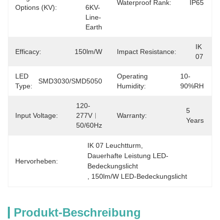
Waterproof Rank:
IP65
Options (kV):
6KV-
Line-
Earth
IK 
Efficacy:
150lm/W
Impact Resistance:
07
LED
Operating
10-
SMD3030/SMD5050
Type:
Humidity:
90%RH
120-
5 
Input Voltage:
277V︱
Warranty:
Years
50/60Hz
IK 07 Leuchtturm
, 
Dauerhafte Leistung LED-
Hervorheben:
Bedeckungslicht
, 
150lm/W LED-Bedeckungslicht
Produkt-Beschreibung