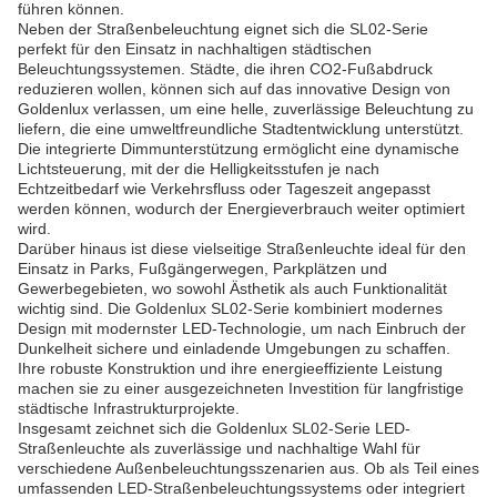
führen können.
Neben der Straßenbeleuchtung eignet sich die SL02-Serie
perfekt für den Einsatz in nachhaltigen städtischen
Beleuchtungssystemen. Städte, die ihren CO2-Fußabdruck
reduzieren wollen, können sich auf das innovative Design von
Goldenlux verlassen, um eine helle, zuverlässige Beleuchtung zu
liefern, die eine umweltfreundliche Stadtentwicklung unterstützt.
Die integrierte Dimmunterstützung ermöglicht eine dynamische
Lichtsteuerung, mit der die Helligkeitsstufen je nach
Echtzeitbedarf wie Verkehrsfluss oder Tageszeit angepasst
werden können, wodurch der Energieverbrauch weiter optimiert
wird.
Darüber hinaus ist diese vielseitige Straßenleuchte ideal für den
Einsatz in Parks, Fußgängerwegen, Parkplätzen und
Gewerbegebieten, wo sowohl Ästhetik als auch Funktionalität
wichtig sind. Die Goldenlux SL02-Serie kombiniert modernes
Design mit modernster LED-Technologie, um nach Einbruch der
Dunkelheit sichere und einladende Umgebungen zu schaffen.
Ihre robuste Konstruktion und ihre energieeffiziente Leistung
machen sie zu einer ausgezeichneten Investition für langfristige
städtische Infrastrukturprojekte.
Insgesamt zeichnet sich die Goldenlux SL02-Serie LED-
Straßenleuchte als zuverlässige und nachhaltige Wahl für
verschiedene Außenbeleuchtungsszenarien aus. Ob als Teil eines
umfassenden LED-Straßenbeleuchtungssystems oder integriert