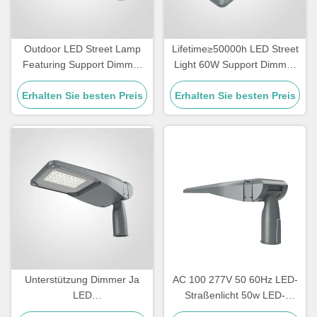
Outdoor LED Street Lamp
Lifetime≥50000h LED Street
Featuring Support Dimmer
Light 60W Support Dimmer
Ideal for Street Road
Long Lasting Outdoor
Erhalten Sie besten Preis
Lighting and Commercial
Lighting Ideal for City Streets
Erhalten Sie besten Preis
Outdoor Spaces
and Public Areas
Unterstützung Dimmer Ja
AC 100 277V 50 60Hz LED-
LED
Straßenlicht 50w LED-
Straßenbeleuchtungssystem
Straßenlicht 150LPW