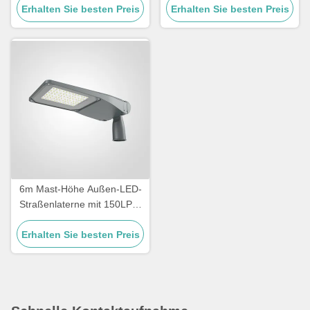
Erhalten Sie besten Preis
50w Led Street Light
Erhalten Sie besten Preis
Effizienz perfekt für die
Straßenleuchte mit einfacher
Stadtstraßenbeleuchtung
Installation und Wartung
6m Mast-Höhe Außen-LED-
Straßenlaterne mit 150LPW
Effizienz, perfekt für
gewerbliche und kommunale
Erhalten Sie besten Preis
Beleuchtungsprojekte