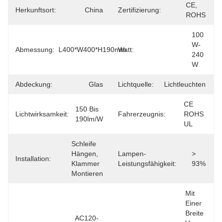
CE, 
Herkunftsort:
China
Zertifizierung:
ROHS
100 
W-
Abmessung:
L400*W400*H190mm
Watt:
240 
W
Abdeckung:
Glas
Lichtquelle:
Lichtleuchten
CE 
150 Bis 
Lichtwirksamkeit:
Fahrerzeugnis:
ROHS 
190lm/w
UL
Schleife 
Hängen, 
Lampen-
> 
Installation:
Klammer 
Leistungsfähigkeit:
93%
Montieren
Mit 
Einer 
Breite 
AC120-