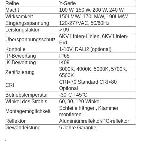
Reihe
Y-Serie
Macht
100 W, 150 W, 200 W, 240 W
Wirksamkeit
150LM/W, 170LM/W, 190LM/W
Eingangsspannung
120-277VAC, 50/60Hz
Leistungsfaktor
> 09
6KV Linien-Linien, 6KV Linien-
Überspannungsschutz
Erd
Kontrolle
1-10V, DALI2 (optional)
IP-Bewertung
IP65
IK-Bewertung
IK09
3000K, 4000K, 5000K, 5700K,
Zertifizierung
6500K
CRI>70 Standard CRI>80
CRI
Optional
Betriebstemperatur
-30°C +45°C
Winkel des Strahls
60, 90, 120 Winkel
Schleife hängen, Klammer
Montagemöglichkeit
montieren
Reflektor
Aluminiumreflektor/PC-reflektor
Gewährleistung
5 Jahre Garantie