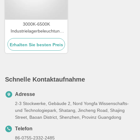
3000K-6500K
Industrielagerbeleuchtung
IK09 Beurteilung LED
Erhalten Sie besten Preis
Hochbuchtenbeleuchtung
Schnelle Kontaktaufnahme
Adresse
2-3 Stockwerke, Gebäude 2, Nord Yongfa Wissenschafts-
und Technologiepark, Shatang, Jincheng Road, Shajing
Street, Baoan District, Shenzhen, Provinz Guangdong
Telefon
86-0755-2332-2485