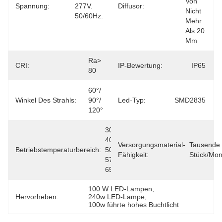
Von 
Spannung:
277V. 
Diffusor:
Nicht 
50/60Hz.
Mehr 
Als 20 
Mm
Ra> 
CRI:
IP-Bewertung:
IP65
80
60°/ 
Winkel Des Strahls:
90°/ 
Led-Typ:
SMD2835
120°
3000K/ 
4000K/ 
Versorgungsmaterial-
Tausende 
Betriebstemperaturbereich:
5000K/ 
Fähigkeit:
Stück/Mon
5700K/ 
6500K
100 W LED-Lampen
, 
Hervorheben:
240w LED-Lampe
, 
100w führte hohes Buchtlicht