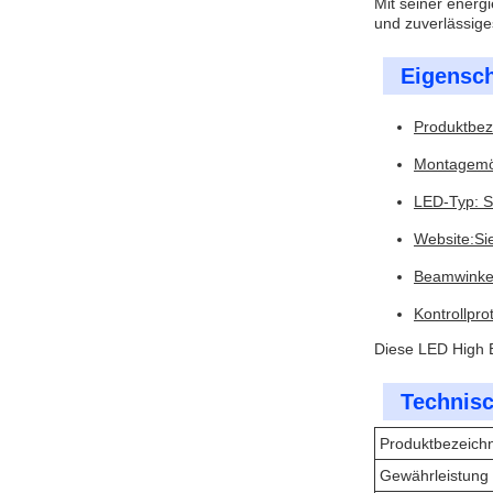
Mit seiner energ
und zuverlässige
Eigensch
Produktbez
Montagemög
LED-Typ: 
Website:
Si
Beamwinkel
Kontrollpro
Diese LED High B
Technisc
Produktbezeich
Gewährleistung