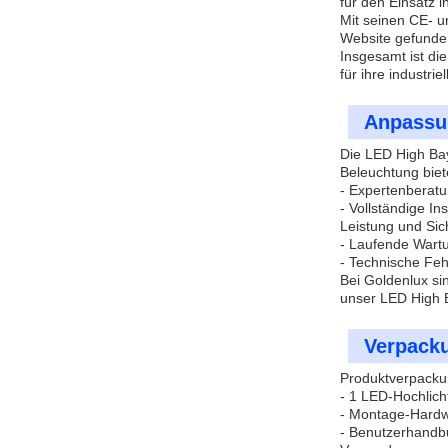
für den Einsatz 
Mit seinen CE- u
Website gefunde
Insgesamt ist di
für ihre industri
Anpassu
Die LED High Bay
Beleuchtung biet
- Expertenberatu
- Vollständige I
Leistung und Sic
- Laufende Wartu
- Technische Fe
Bei Goldenlux si
unser LED High B
Verpack
Produktverpacku
- 1 LED-Hochlich
- Montage-Hard
- Benutzerhandb