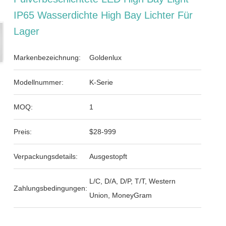
IP65 Wasserdichte High Bay Lichter Für
Lager
Markenbezeichnung:
Goldenlux
Modellnummer:
K-Serie
MOQ:
1
Preis:
$28-999
Verpackungsdetails:
Ausgestopft
L/C, D/A, D/P, T/T, Western
Zahlungsbedingungen:
Union, MoneyGram