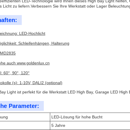
ieeffizienten LED-Technologie wird Ihnen dieses High Bay Light helfen,
s Licht zu liefern.Verbessern Sie Ihre Werkstatt oder Lager Beleuchtun
aften:
eichnung: LED-Hochlicht
lichkeit: Schleifenhängen, Halterung
SMD2835
ehe auch www.goldenlux.cn
: 60°, 90°, 120°
tokolle (s): 1-10V, DALI2 (optional)
ay Light ist perfekt für die Werkstatt LED High Bay, Garage LED High B
he Parameter:
nung
LED-Lösung für hohe Bucht
5 Jahre