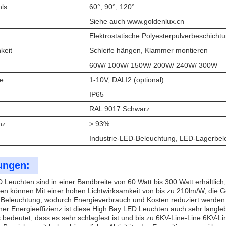
hls
60°, 90°, 120°
Siehe auch www.goldenlux.cn
Elektrostatische Polyesterpulverbeschicht
keit
Schleife hängen, Klammer montieren
60W/ 100W/ 150W/ 200W/ 240W/ 300W
le
1-10V, DALI2 (optional)
IP65
RAL 9017 Schwarz
nz
> 93%
Industrie-LED-Beleuchtung, LED-Lagerbel
ngen:
Leuchten sind in einer Bandbreite von 60 Watt bis 300 Watt erhältlich, s
en können.Mit einer hohen Lichtwirksamkeit von bis zu 210lm/W, die Go
e Beleuchtung, wodurch Energieverbrauch und Kosten reduziert werden
iner Energieeffizienz ist diese High Bay LED Leuchten auch sehr lang
 bedeutet, dass es sehr schlagfest ist und bis zu 6KV-Line-Line 6KV-L