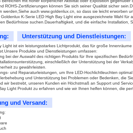
in Bereichen mit hoher körperlicher Aktivität oder Exposition gegenübe
nd ROHS-Zertifizierungen können Sie sich seiner Qualität sicher sein.D
n werden,
Siehe auch www.goldenlux.cn
, so dass sie leicht erworben u
e Goldenlux K-Serie LED High Bay Light eine ausgezeichnete Wahl für a
ellen Bedürfnisse suchen.Dauerhaftigkeit, und die einfache Installation
ng:
Unterstützung und Dienstleistungen:
 Light ist ein leistungsstarkes Lichtprodukt, das für große Innenräum
et.Unsere Produkte und Dienstleistungen umfassen:
ng bei der Auswahl des richtigen Produkts für Ihre spezifischen Bedürf
nstallationsunterstützung, einschließlich der Unterstützung bei der Ve
herheit zu gewährleisten.
ngs- und Reparaturleistungen, um Ihre LED-Hochlichtleuchten optimal
hlerbehebung und Unterstützung bei Problemen oder Bedenken, die Sie
nd wir bestrebt, unseren Kunden ein Höchstmaß an Support und Servic
ay Light Produkt zu erfahren und wie wir Ihnen helfen können, die per
ung und Versand:
ng:
t
ware
uch