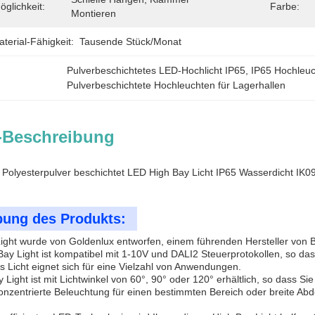
glichkeit:
Farbe:
Montieren
erial-Fähigkeit:
Tausende Stück/Monat
Pulverbeschichtetes LED-Hochlicht IP65
, 
IP65 Hochleuc
Pulverbeschichtete Hochleuchten für Lagerhallen
-Beschreibung
s Polyesterpulver beschichtet LED High Bay Licht IP65 Wasserdicht IK0
bung des Produkts:
ight wurde von Goldenlux entworfen, einem führenden Hersteller von 
ay Light ist kompatibel mit 1-10V und DALI2 Steuerprotokollen, so da
s Licht eignet sich für eine Vielzahl von Anwendungen.
 Light ist mit Lichtwinkel von 60°, 90° oder 120° erhältlich, so dass S
nzentrierte Beleuchtung für einen bestimmten Bereich oder breite Ab