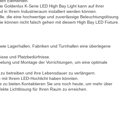
r den Elementen.
ie Goldenlux K-Serie LED High Bay Light kann auf ihrer
nd in Ihrem Industrieraum installiert werden können.
lle, die eine hochwertige und zuverlässige Beleuchtungslösung
, Sie können nicht falsch gehen mit diesem High Bay LED Fixture.
e wie Lagerhallen, Fabriken und Turnhallen eine überlegene
nisse und Platzbedürfnisse.
rkabelung und Montage der Vorrichtungen, um eine optimale
 zu betreiben und ihre Lebensdauer zu verlängern.
 mit Ihrem LED-Hochlicht haben könnten.
e zu bieten.Kontaktieren Sie uns noch heute, um mehr über
fekte Lichtlösung für Ihren Raum zu erreichen.