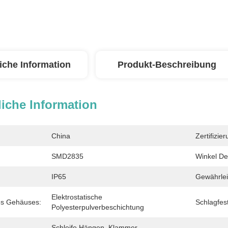
iche Information
Produkt-Beschreibung
iche Information
China
Zertifizier
SMD2835
Winkel De
IP65
Gewährlei
Elektrostatische 
es Gehäuses:
Schlagfest
Polyesterpulverbeschichtung
Schleife Hängen, Klammer 