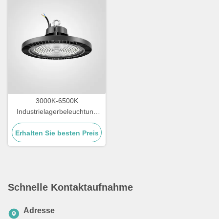
3000K-6500K
Industrielagerbeleuchtung
IK09 Beurteilung LED
Erhalten Sie besten Preis
Hochbuchtenbeleuchtung
Schnelle Kontaktaufnahme
Adresse