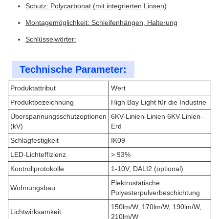
Schutz: Polycarbonat (mit integrierten Linsen)
Montagemöglichkeit: Schleifenhängen, Halterung
Schlüsselwörter:
Technische Parameter:
Produktattribut
Wert
Produktbezeichnung
High Bay Light für die Industrie
Überspannungsschutzoptionen
6KV-Linien-Linien 6KV-Linien-
(kV)
Erd
Schlagfestigkeit
IK09
LED-Lichteffizienz
> 93%
Kontrollprotokolle
1-10V, DALI2 (optional)
Elektrostatische
Wohnungsbau
Polyesterpulverbeschichtung
150lm/W, 170lm/W, 190lm/W,
Lichtwirksamkeit
210lm/W