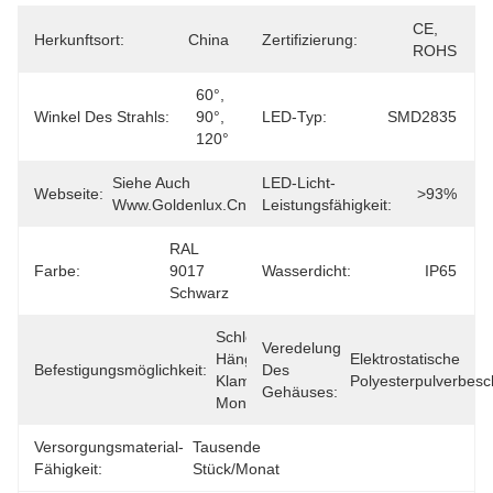
CE, 
Herkunftsort:
China
Zertifizierung:
ROHS
60°, 
Winkel Des Strahls:
90°, 
LED-Typ:
SMD2835
120°
Siehe Auch 
LED-Licht-
Webseite:
>93%
Www.goldenlux.cn
Leistungsfähigkeit:
RAL 
Farbe:
9017 
Wasserdicht:
IP65
Schwarz
Schleife 
Veredelung
Hängen, 
Elektrostatische 
Befestigungsmöglichkeit:
Des
Klammer 
Polyesterpulverbesc
Gehäuses:
Montieren
Versorgungsmaterial-
Tausende 
Fähigkeit:
Stück/Monat