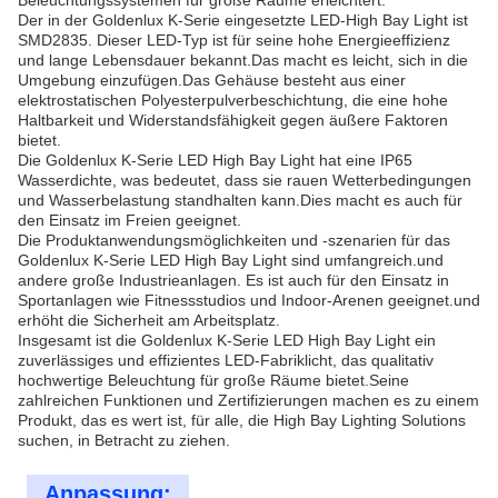
Beleuchtungssystemen für große Räume erleichtert.
Der in der Goldenlux K-Serie eingesetzte LED-High Bay Light ist
SMD2835. Dieser LED-Typ ist für seine hohe Energieeffizienz
und lange Lebensdauer bekannt.Das macht es leicht, sich in die
Umgebung einzufügen.Das Gehäuse besteht aus einer
elektrostatischen Polyesterpulverbeschichtung, die eine hohe
Haltbarkeit und Widerstandsfähigkeit gegen äußere Faktoren
bietet.
Die Goldenlux K-Serie LED High Bay Light hat eine IP65
Wasserdichte, was bedeutet, dass sie rauen Wetterbedingungen
und Wasserbelastung standhalten kann.Dies macht es auch für
den Einsatz im Freien geeignet.
Die Produktanwendungsmöglichkeiten und -szenarien für das
Goldenlux K-Serie LED High Bay Light sind umfangreich.und
andere große Industrieanlagen. Es ist auch für den Einsatz in
Sportanlagen wie Fitnessstudios und Indoor-Arenen geeignet.und
erhöht die Sicherheit am Arbeitsplatz.
Insgesamt ist die Goldenlux K-Serie LED High Bay Light ein
zuverlässiges und effizientes LED-Fabriklicht, das qualitativ
hochwertige Beleuchtung für große Räume bietet.Seine
zahlreichen Funktionen und Zertifizierungen machen es zu einem
Produkt, das es wert ist, für alle, die High Bay Lighting Solutions
suchen, in Betracht zu ziehen.
Anpassung: