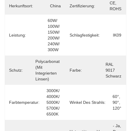
CE, 
Herkunftsort:
China
Zertifizierung:
ROHS
60W/ 
100W/ 
150W/ 
Leistung:
Schlagfestigkeit:
IK09
200W/ 
240W/ 
300W
Polycarbonat 
RAL 
(mit 
Schutz:
Farbe:
9017 
Integrierten 
Schwarz
Linsen)
3000K/ 
4000K/ 
60°, 
Farbtemperatur:
5000K/ 
Winkel Des Strahls:
90°, 
5700K/ 
120°
6500K
- Ja, 