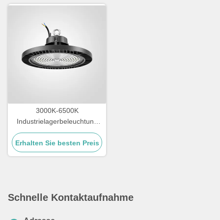
3000K-6500K
Industrielagerbeleuchtung
IK09 Beurteilung LED
Erhalten Sie besten Preis
Hochbuchtenbeleuchtung
Schnelle Kontaktaufnahme