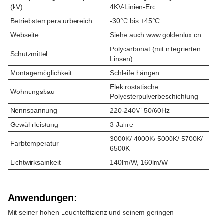
(kV)
4KV-Linien-Erd
Betriebstemperaturbereich
-30°C bis +45°C
Webseite
Siehe auch www.goldenlux.cn
Polycarbonat (mit integrierten
Schutzmittel
Linsen)
Montagemöglichkeit
Schleife hängen
Elektrostatische
Wohnungsbau
Polyesterpulverbeschichtung
Nennspannung
220-240V ̇ 50/60Hz
Gewährleistung
3 Jahre
3000K/ 4000K/ 5000K/ 5700K/
Farbtemperatur
6500K
Lichtwirksamkeit
140lm/W, 160lm/W
Anwendungen:
Mit seiner hohen Leuchteffizienz und seinem geringen