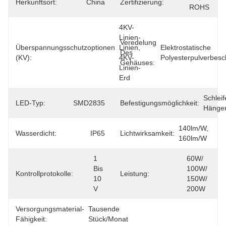
Herkunftsort:
China
Zertifizierung:
ROHS
4KV-
Linien-
Veredelung
Überspannungsschutzoptionen
Linien, 
Elektrostatische 
Des
(kV):
4KV-
Polyesterpulverbesc
Gehäuses:
Linien-
Erd
Schleife
LED-Typ:
SMD2835
Befestigungsmöglichkeit:
Hänge
140lm/w, 
Wasserdicht:
IP65
Lichtwirksamkeit:
160lm/w
1 
60W/ 
Bis 
100W/ 
Kontrollprotokolle:
Leistung:
10 
150W/ 
V
200W
Versorgungsmaterial-
Tausende 
Fähigkeit:
Stück/Monat