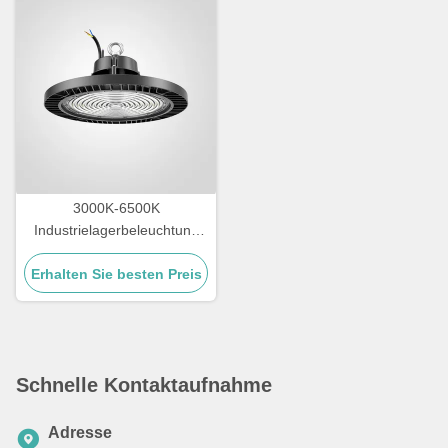
3000K-6500K
Industrielagerbeleuchtung
IK09 Beurteilung LED
Erhalten Sie besten Preis
Hochbuchtenbeleuchtung
Schnelle Kontaktaufnahme
Adresse