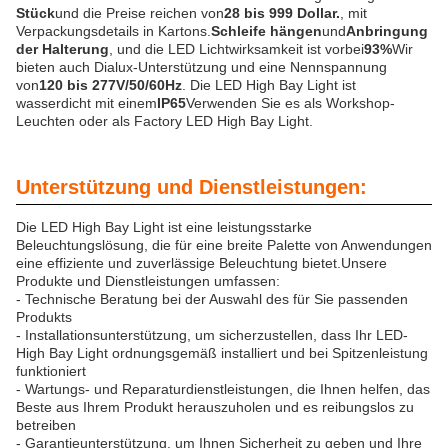
Stück
und die Preise reichen von
28 bis 999 Dollar.
, mit
Verpackungsdetails in Kartons.
Schleife hängen
und
Anbringung
der Halterung
, und die LED Lichtwirksamkeit ist vorbei
93%
Wir
bieten auch Dialux-Unterstützung und eine Nennspannung
von
120 bis 277V/50/60Hz
. Die LED High Bay Light ist
wasserdicht mit einem
IP65
Verwenden Sie es als Workshop-
Leuchten oder als Factory LED High Bay Light.
Unterstützung und Dienstleistungen:
Die LED High Bay Light ist eine leistungsstarke
Beleuchtungslösung, die für eine breite Palette von Anwendungen
eine effiziente und zuverlässige Beleuchtung bietet.Unsere
Produkte und Dienstleistungen umfassen:
- Technische Beratung bei der Auswahl des für Sie passenden
Produkts
- Installationsunterstützung, um sicherzustellen, dass Ihr LED-
High Bay Light ordnungsgemäß installiert und bei Spitzenleistung
funktioniert
- Wartungs- und Reparaturdienstleistungen, die Ihnen helfen, das
Beste aus Ihrem Produkt herauszuholen und es reibungslos zu
betreiben
- Garantieunterstützung, um Ihnen Sicherheit zu geben und Ihre