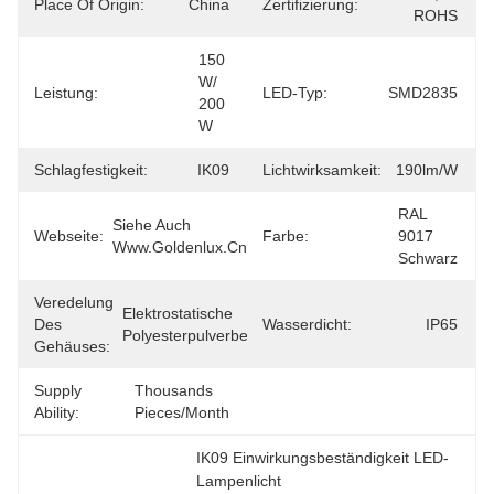
Place Of Origin:
China
Zertifizierung:
ROHS
150 
W/ 
Leistung:
LED-Typ:
SMD2835
200 
W
Schlagfestigkeit:
IK09
Lichtwirksamkeit:
190lm/w
RAL 
Siehe Auch 
Webseite:
Farbe:
9017 
Www.goldenlux.cn
Schwarz
Veredelung
Elektrostatische 
Des
Wasserdicht:
IP65
Polyesterpulverbeschichtung
Gehäuses:
Supply
Thousands 
Ability:
Pieces/Month
IK09 Einwirkungsbeständigkeit LED-
Lampenlicht