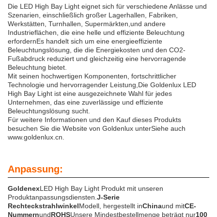
Die LED High Bay Light eignet sich für verschiedene Anlässe und
Szenarien, einschließlich großer Lagerhallen, Fabriken,
Werkstätten, Turnhallen, Supermärkten,und andere
Industrieflächen, die eine helle und effiziente Beleuchtung
erfordernEs handelt sich um eine energieeffiziente
Beleuchtungslösung, die die Energiekosten und den CO2-
Fußabdruck reduziert und gleichzeitig eine hervorragende
Beleuchtung bietet.
Mit seinen hochwertigen Komponenten, fortschrittlicher
Technologie und hervorragender Leistung,Die Goldenlux LED
High Bay Light ist eine ausgezeichnete Wahl für jedes
Unternehmen, das eine zuverlässige und effiziente
Beleuchtungslösung sucht.
Für weitere Informationen und den Kauf dieses Produkts
besuchen Sie die Website von Goldenlux unter
Siehe auch
www.goldenlux.cn
.
Anpassung:
Goldenex
LED High Bay Light Produkt mit unseren
Produktanpassungsdiensten.
J-Serie
Rechteckstrahlwinkel
Modell, hergestellt in
China
und mit
CE-
Nummern
und
ROHS
Unsere Mindestbestellmenge beträgt nur
100