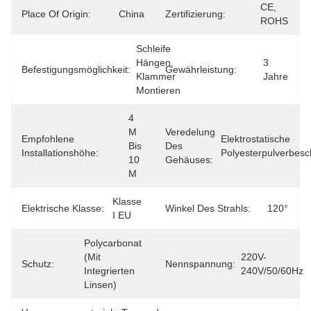
CE, 
Place Of Origin:
China
Zertifizierung:
ROHS
Schleife 
Hängen, 
3 
Befestigungsmöglichkeit:
Gewährleistung:
Klammer 
Jahre
Montieren
4 
M 
Veredelung
Empfohlene
Elektrostatische 
Bis 
Des
Installationshöhe:
Polyesterpulverbesc
10 
Gehäuses:
M
Klasse 
Elektrische Klasse:
Winkel Des Strahls:
120°
I EU
Polycarbonat 
(mit 
220V-
Schutz:
Nennspannung:
Integrierten 
240V/50/60Hz
Linsen)