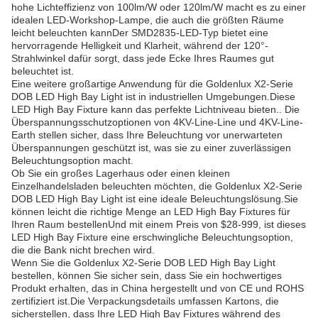
hohe Lichteffizienz von 100lm/W oder 120lm/W macht es zu einer
idealen LED-Workshop-Lampe, die auch die größten Räume
leicht beleuchten kannDer SMD2835-LED-Typ bietet eine
hervorragende Helligkeit und Klarheit, während der 120°-
Strahlwinkel dafür sorgt, dass jede Ecke Ihres Raumes gut
beleuchtet ist.
Eine weitere großartige Anwendung für die Goldenlux X2-Serie
DOB LED High Bay Light ist in industriellen Umgebungen.Diese
LED High Bay Fixture kann das perfekte Lichtniveau bieten.. Die
Überspannungsschutzoptionen von 4KV-Line-Line und 4KV-Line-
Earth stellen sicher, dass Ihre Beleuchtung vor unerwarteten
Überspannungen geschützt ist, was sie zu einer zuverlässigen
Beleuchtungsoption macht.
Ob Sie ein großes Lagerhaus oder einen kleinen
Einzelhandelsladen beleuchten möchten, die Goldenlux X2-Serie
DOB LED High Bay Light ist eine ideale Beleuchtungslösung.Sie
können leicht die richtige Menge an LED High Bay Fixtures für
Ihren Raum bestellenUnd mit einem Preis von $28-999, ist dieses
LED High Bay Fixture eine erschwingliche Beleuchtungsoption,
die die Bank nicht brechen wird.
Wenn Sie die Goldenlux X2-Serie DOB LED High Bay Light
bestellen, können Sie sicher sein, dass Sie ein hochwertiges
Produkt erhalten, das in China hergestellt und von CE und ROHS
zertifiziert ist.Die Verpackungsdetails umfassen Kartons, die
sicherstellen, dass Ihre LED High Bay Fixtures während des