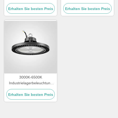
IP65 Wasserdicht
SMD2835 Industrielle High
Erhalten Sie besten Preis
Erhalten Sie besten Preis
Bay Leuchten
3000K-6500K
Industrielagerbeleuchtung
IK09 Beurteilung LED
Erhalten Sie besten Preis
Hochbuchtenbeleuchtung