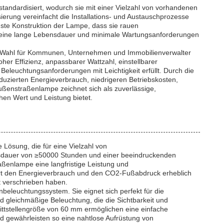
tandardisiert, wodurch sie mit einer Vielzahl von vorhandenen
erung vereinfacht die Installations- und Austauschprozesse
buste Konstruktion der Lampe, dass sie rauen
 eine lange Lebensdauer und minimale Wartungsanforderungen
e Wahl für Kommunen, Unternehmen und Immobilienverwalter
her Effizienz, anpassbarer Wattzahl, einstellbarer
e Beleuchtungsanforderungen mit Leichtigkeit erfüllt. Durch die
duzierten Energieverbrauch, niedrigeren Betriebskosten,
Außenstraßenlampe zeichnet sich als zuverlässige,
en Wert und Leistung bietet.
 Lösung, die für eine Vielzahl von
sdauer von ≥50000 Stunden und einer beeindruckenden
ßenlampe eine langfristige Leistung und
ert den Energieverbrauch und den CO2-Fußabdruck erheblich
t verschrieben haben.
beleuchtungssystem. Sie eignet sich perfekt für die
 gleichmäßige Beleuchtung, die die Sichtbarkeit und
nittstellengröße von 60 mm ermöglichen eine einfache
nd gewährleisten so eine nahtlose Aufrüstung von