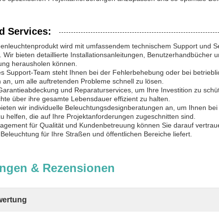
d Services:
enleuchtenprodukt wird mit umfassendem technischem Support und Serv
. Wir bieten detaillierte Installationsanleitungen, Benutzerhandbüche
ung herausholen können.
s Support-Team steht Ihnen bei der Fehlerbehebung oder bei betriebli
 an, um alle auftretenden Probleme schnell zu lösen.
Garantieabdeckung und Reparaturservices, um Ihre Investition zu schütz
te über ihre gesamte Lebensdauer effizient zu halten.
ieten wir individuelle Beleuchtungsdesignberatungen an, um Ihnen bei
u helfen, die auf Ihre Projektanforderungen zugeschnitten sind.
agement für Qualität und Kundenbetreuung können Sie darauf vertraue
 Beleuchtung für Ihre Straßen und öffentlichen Bereiche liefert.
ngen & Rezensionen
ertung