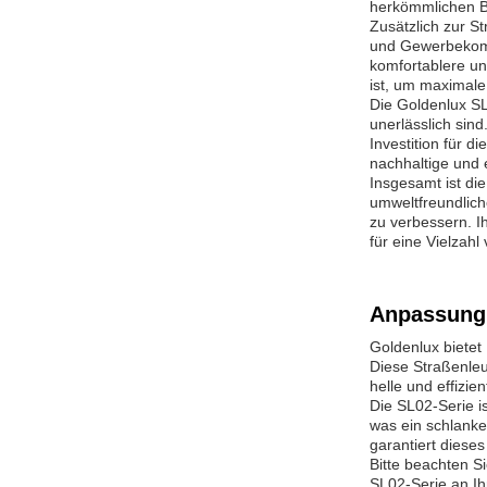
herkömmlichen B
Zusätzlich zur S
und Gewerbekomp
komfortablere un
ist, um maximale 
Die Goldenlux SL
unerlässlich sin
Investition für d
nachhaltige und 
Insgesamt ist di
umweltfreundlich
zu verbessern. I
für eine Vielzah
Anpassung
Goldenlux bietet
Diese Straßenleu
helle und effizi
Die SL02-Serie i
was ein schlanke
garantiert diese
Bitte beachten S
SL02-Serie an Ih