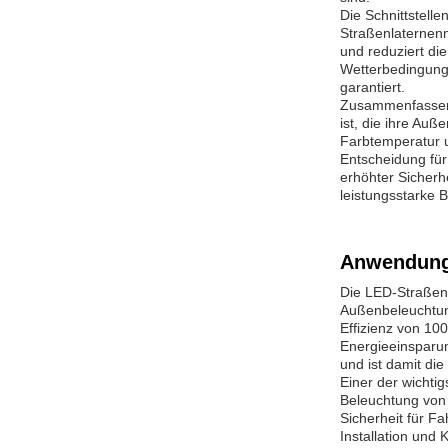
Die Schnittstell
Straßenlaternenm
und reduziert di
Wetterbedingung
garantiert.
Zusammenfassend
ist, die ihre Au
Farbtemperatur un
Entscheidung für
erhöhter Sicherh
leistungsstarke 
Anwendung
Die LED-Straßenl
Außenbeleuchtun
Effizienz von 10
Energieeinsparu
und ist damit di
Einer der wichti
Beleuchtung von 
Sicherheit für F
Installation und