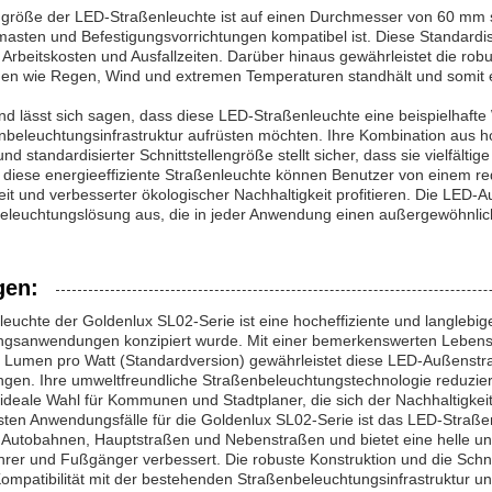
engröße der LED-Straßenleuchte ist auf einen Durchmesser von 60 mm s
asten und Befestigungsvorrichtungen kompatibel ist. Diese Standardisi
e Arbeitskosten und Ausfallzeiten. Darüber hinaus gewährleistet die ro
en wie Regen, Wind und extremen Temperaturen standhält und somit
 lässt sich sagen, dass diese LED-Straßenleuchte eine beispielhaft
ßenbeleuchtungsinfrastruktur aufrüsten möchten. Ihre Kombination aus ho
d standardisierter Schnittstellengröße stellt sicher, dass sie vielfältig
 diese energieeffiziente Straßenleuchte können Benutzer von einem re
eit und verbesserter ökologischer Nachhaltigkeit profitieren. Die LED-
Beleuchtungslösung aus, die in jeder Anwendung einen außergewöhnlich
en:
euchte der Goldenlux SL02-Serie ist eine hocheffiziente und langlebige
gsanwendungen konzipiert wurde. Mit einer bemerkenswerten Leben
0 Lumen pro Watt (Standardversion) gewährleistet diese LED-Außenstra
ngen. Ihre umweltfreundliche Straßenbeleuchtungstechnologie reduzi
e ideale Wahl für Kommunen und Stadtplaner, die sich der Nachhaltigkei
gsten Anwendungsfälle für die Goldenlux SL02-Serie ist das LED-Straßen
Autobahnen, Hauptstraßen und Nebenstraßen und bietet eine helle und
ahrer und Fußgänger verbessert. Die robuste Konstruktion und die Sch
 Kompatibilität mit der bestehenden Straßenbeleuchtungsinfrastruktur u