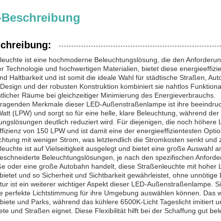
-Beschreibung
chreibung:
leuchte ist eine hochmoderne Beleuchtungslösung, die den Anforderu
cher Technologie und hochwertigen Materialien, bietet diese energieeff
und Haltbarkeit und ist somit die ideale Wahl für städtische Straßen, 
Design und der robusten Konstruktion kombiniert sie nahtlos Funktional
entlicher Räume bei gleichzeitiger Minimierung des Energieverbrauchs.
ragenden Merkmale dieser LED-Außenstraßenlampe ist ihre beeindrucken
tt (LPW) und sorgt so für eine helle, klare Beleuchtung, während de
ngslösungen deutlich reduziert wird. Für diejenigen, die noch höhere L
fizienz von 150 LPW und ist damit eine der energieeffizientesten Opti
htung mit weniger Strom, was letztendlich die Stromkosten senkt und 
euchte ist auf Vielseitigkeit ausgelegt und bietet eine große Auswahl 
eschneiderte Beleuchtungslösungen, je nach den spezifischen Anforde
e oder eine große Autobahn handelt, diese Straßenleuchte mit hoher 
n bietet und so Sicherheit und Sichtbarkeit gewährleistet, ohne unnöti
ur ist ein weiterer wichtiger Aspekt dieser LED-Außenstraßenlampe. Si
e perfekte Lichtstimmung für ihre Umgebung auswählen können. Das w
iete und Parks, während das kühlere 6500K-Licht Tageslicht imitiert un
te und Straßen eignet. Diese Flexibilität hilft bei der Schaffung gut 