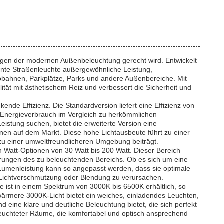
ngen der modernen Außenbeleuchtung gerecht wird. Entwickelt
iziente Straßenleuchte außergewöhnliche Leistung,
Autobahnen, Parkplätze, Parks und andere Außenbereiche. Mit
ität mit ästhetischem Reiz und verbessert die Sicherheit und
de Effizienz. Die Standardversion liefert eine Effizienz von
r Energieverbrauch im Vergleich zu herkömmlichen
eistung suchen, bietet die erweiterte Version eine
onen auf dem Markt. Diese hohe Lichtausbeute führt zu einer
zu einer umweltfreundlicheren Umgebung beiträgt.
an Watt-Optionen von 30 Watt bis 200 Watt. Dieser Bereich
rungen des zu beleuchtenden Bereichs. Ob es sich um eine
Lumenleistung kann so angepasst werden, dass sie optimale
ge Lichtverschmutzung oder Blendung zu verursachen.
e ist in einem Spektrum von 3000K bis 6500K erhältlich, so
ärmere 3000K-Licht bietet ein weiches, einladendes Leuchten,
d eine klare und deutliche Beleuchtung bietet, die sich perfekt
beleuchteter Räume, die komfortabel und optisch ansprechend