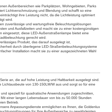
edenen Außenbereichen wie Parkplätzen, Wohngebieten, Parks
rt Lichtverschmutzung und Blendung und schafft so eine
ächtigt ihre Leistung nicht, da die Lichtleistung optimiert
igt wird.
denen zuverlässige und wartungsfreie Beleuchtungslösungen
sten und Ausfallzeiten und macht sie zu einer kostengünstigen
ekten eingesetzt, diese LED-Außenstraßenlampe bietet eine
tadtbeleuchtung gerecht wird.
erlässiges Produkt, das darauf ausgelegt ist,
 Sicherheit durch überlegene LED-Straßenbeleuchtungssysteme
nfacher Installation macht sie zu einer ausgezeichneten Wahl
rie an, die auf hohe Leistung und Haltbarkeit ausgelegt sind.
e Lichtausbeute von 130-150LM/W aus und sorgt so für eine
t und speziell für quadratische Anwendungen zugeschnitten,
 Mit einer langen Lebensdauer von bis zu 50.000 Stunden
ien Betrieb.
 Unsere Anpassungsdienste ermöglichen es Ihnen, die Goldenlux
euchtungslösungen für Ihre Außenbereiche zu gewährleisten.