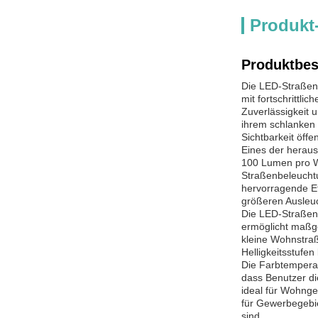
Produkt
Produktbes
Die LED-Straßen
mit fortschrittli
Zuverlässigkeit 
ihrem schlanken 
Sichtbarkeit öff
Eines der heraus
100 Lumen pro Wa
Straßenbeleuchtu
hervorragende Ef
größeren Ausleuc
Die LED-Straßenl
ermöglicht maßg
kleine Wohnstraß
Helligkeitsstufe
Die Farbtemperat
dass Benutzer di
ideal für Wohngeb
für Gewerbegebie
sind.