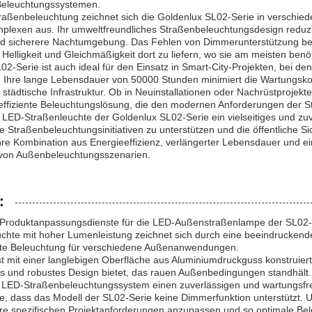
eleuchtungssystemen.
traßenbeleuchtung zeichnet sich die Goldenlux SL02-Serie in verschi
lexen aus. Ihr umweltfreundliches Straßenbeleuchtungsdesign reduzie
d sicherere Nachtumgebung. Das Fehlen von Dimmerunterstützung beeintr
Helligkeit und Gleichmäßigkeit dort zu liefern, wo sie am meisten benöt
02-Serie ist auch ideal für den Einsatz in Smart-City-Projekten, bei 
d. Ihre lange Lebensdauer von 50000 Stunden minimiert die Wartungsko
ie städtische Infrastruktur. Ob in Neuinstallationen oder Nachrüstproj
effiziente Beleuchtungslösung, die den modernen Anforderungen der S
e LED-Straßenleuchte der Goldenlux SL02-Serie ein vielseitiges und zuv
e Straßenbeleuchtungsinitiativen zu unterstützen und die öffentliche
hre Kombination aus Energieeffizienz, verlängerter Lebensdauer und ei
l von Außenbeleuchtungsszenarien.
:
 Produktanpassungsdienste für die LED-Außenstraßenlampe der SL02-Se
chte mit hoher Lumenleistung zeichnet sich durch eine beeindruckend
ente Beleuchtung für verschiedene Außenanwendungen.
st mit einer langlebigen Oberfläche aus Aluminiumdruckguss konstruier
s und robustes Design bietet, das rauen Außenbedingungen standhält.
s LED-Straßenbeleuchtungssystem einen zuverlässigen und wartungsfre
ie, dass das Modell der SL02-Serie keine Dimmerfunktion unterstützt.
re spezifischen Projektanforderungen anzupassen und so optimale Bel